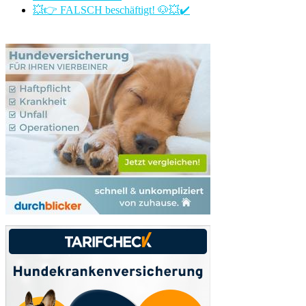
💥👉 FALSCH beschäftigt! 🐶💥✔️