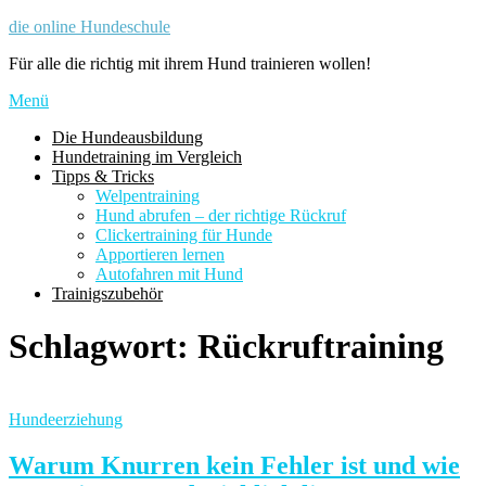
Zum
die online Hundeschule
Inhalt
Für alle die richtig mit ihrem Hund trainieren wollen!
springen
Menü
Die Hundeausbildung
Hundetraining im Vergleich
Tipps & Tricks
Welpentraining
Hund abrufen – der richtige Rückruf
Clickertraining für Hunde
Apportieren lernen
Autofahren mit Hund
Trainigszubehör
Schlagwort:
Rückruftraining
Hundeerziehung
Warum Knurren kein Fehler ist und wie