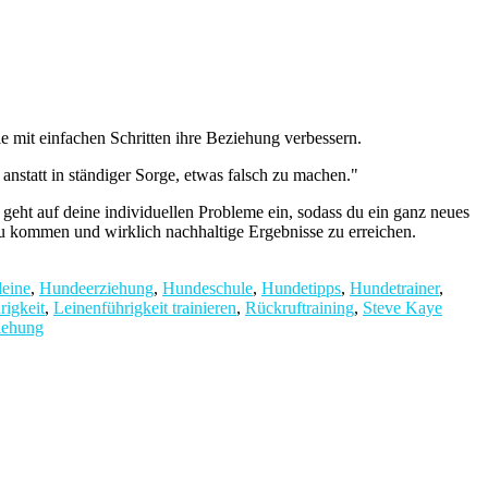
 mit einfachen Schritten ihre Beziehung verbessern.
nstatt in ständiger Sorge, etwas falsch zu machen."
 geht auf deine individuellen Probleme ein, sodass du ein ganz neues
zu kommen und wirklich nachhaltige Ergebnisse zu erreichen.
leine
,
Hundeerziehung
,
Hundeschule
,
Hundetipps
,
Hundetrainer
,
rigkeit
,
Leinenführigkeit trainieren
,
Rückruftraining
,
Steve Kaye
iehung