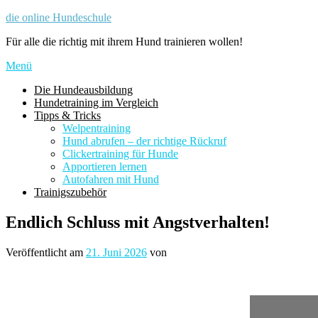
Zum
die online Hundeschule
Inhalt
Für alle die richtig mit ihrem Hund trainieren wollen!
springen
Menü
Die Hundeausbildung
Hundetraining im Vergleich
Tipps & Tricks
Welpentraining
Hund abrufen – der richtige Rückruf
Clickertraining für Hunde
Apportieren lernen
Autofahren mit Hund
Trainigszubehör
Endlich Schluss mit Angstverhalten!
Veröffentlicht am
21. Juni 2026
von