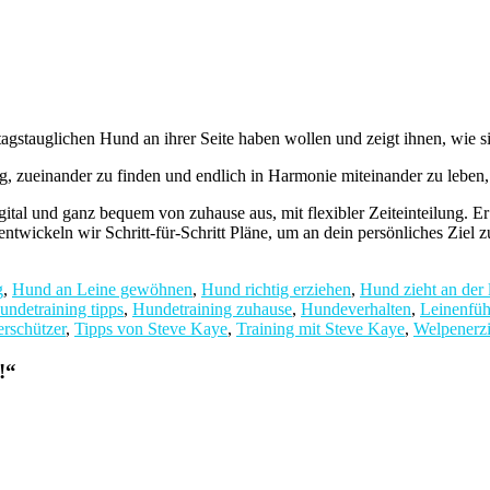
stauglichen Hund an ihrer Seite haben wollen und zeigt ihnen, wie sie
zueinander zu finden und endlich in Harmonie miteinander zu leben, a
ital und ganz bequem von zuhause aus, mit flexibler Zeiteinteilung. Er
ntwickeln wir Schritt-für-Schritt Pläne, um an dein persönliches Ziel 
g
,
Hund an Leine gewöhnen
,
Hund richtig erziehen
,
Hund zieht an der 
undetraining tipps
,
Hundetraining zuhause
,
Hundeverhalten
,
Leinenfüh
erschützer
,
Tipps von Steve Kaye
,
Training mit Steve Kaye
,
Welpenerz
!
“