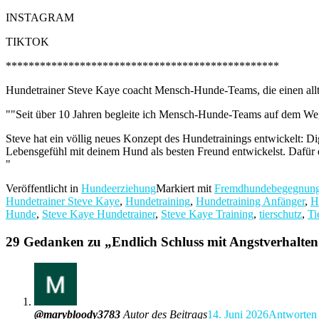
INSTAGRAM
TIKTOK
************************************************
Hundetrainer Steve Kaye coacht Mensch-Hunde-Teams, die einen alltag
""Seit über 10 Jahren begleite ich Mensch-Hunde-Teams auf dem Weg, 
Steve hat ein völlig neues Konzept des Hundetrainings entwickelt: Dig
Lebensgefühl mit deinem Hund als besten Freund entwickelst. Dafür e
"
Veröffentlicht in
Hundeerziehung
Markiert mit
Fremdhundebegegnun
Hundetrainer Steve Kaye
,
Hundetraining
,
Hundetraining Anfänger
,
H
Hunde
,
Steve Kaye Hundetrainer
,
Steve Kaye Training
,
tierschutz
,
Ti
29 Gedanken zu „
Endlich Schluss mit Angstverhalten
@marybloody3783
Autor des Beitrags
14. Juni 2026
Antworten