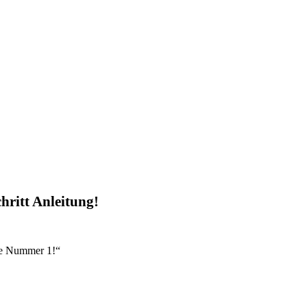
chritt Anleitung!
re Nummer 1!“