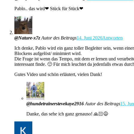
Pablo.. das wird❤ Stück für Stück❤
@Nature-x7z
Autor des Beitrags
14. Juni 2026
Antworten
Ich denke, Pablo wird ein ganz toller Begleiter sein, wenn ei
Blockens aufgelöst/ minimiert wird.
Die Frage ist wenn das Tempo, mit dem er lernen und verarbeite
interessant finde. 🙂 Für mich leuchtet da jedenfalls etwas durc
Gutes Video und schön erläutert, vielen Dank!
@hundetrainerstevekaye2916
Autor des Beitrags
15. Ju
Danke, das sehe ich ganz genauso! 🙏🏻😅