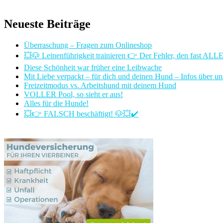
Neueste Beiträge
Überraschung – Fragen zum Onlineshop
💥🐶 Leinenführigkeit trainieren 👉 Der Fehler, den fast AL
Diese Schönheit war früher eine Leibwache
Mit Liebe verpackt – für dich und deinen Hund – Infos über u
Freizeitmodus vs. Arbeitshund mit deinem Hund
VOLLER Pool, so sieht er aus!
Alles für die Hunde!
💥👉 FALSCH beschäftigt! 🐶💥✔️