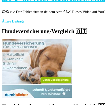
💥🐶 👉 Der Fehler sitzt an deinem Arm!💥✔️ Dieses Video auf YouTub
Beitragsnavigation
Ältere Beiträge
Hundeversicherung-Vergleich 🇦🇹