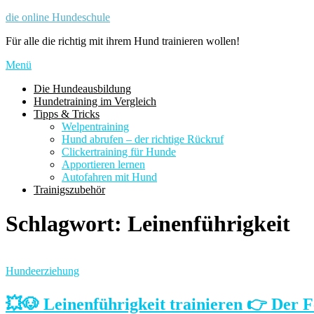
Zum
die online Hundeschule
Inhalt
Für alle die richtig mit ihrem Hund trainieren wollen!
springen
Menü
Die Hundeausbildung
Hundetraining im Vergleich
Tipps & Tricks
Welpentraining
Hund abrufen – der richtige Rückruf
Clickertraining für Hunde
Apportieren lernen
Autofahren mit Hund
Trainigszubehör
Schlagwort:
Leinenführigkeit
Hundeerziehung
💥🐶 Leinenführigkeit trainieren 👉 Der 