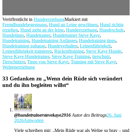
Veröffentlicht in
Hundeerziehung
Markiert mit
Fremdhundebegegnung
,
Hund an Leine gewöhnen
,
Hund richtig
erziehen
,
Hund zieht an der leine
,
Hundeerziehung
,
Hundeschule
,
Hundetipps
,
Hundetrainer
,
Hundetrainer Steve Kaye
,
Hundetraining
,
Hundetraining Anfänger
,
Hundetraining tipps
,
Hundetraining zuhause
,
Hundeverhalten
,
Leinenführigkeit
,
Leinenführigkeit trainieren
,
Rückruftraining
,
Steve Kaye Hunde
,
Steve Kaye Hundetrainer
,
Steve Kaye Training
,
tierschutz
,
Tierschützer
,
Tipps von Steve Kaye
,
Training mit Steve Kaye
,
Welpenerziehung
33 Gedanken zu „
Wenn dein Rüde sich verändert
und du ihn begleiten willst
“
@hundetrainerstevekaye2916
Autor des Beitrags
26. Juni
2026
Antworten
Viele schreiben mir: „Mein Rüde war als Welpe so brav – und