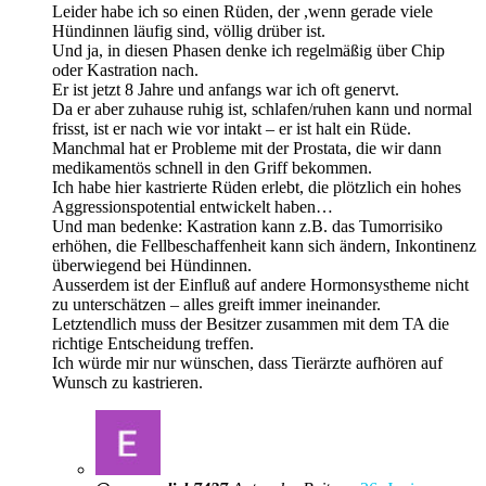
Leider habe ich so einen Rüden, der ,wenn gerade viele
Hündinnen läufig sind, völlig drüber ist.
Und ja, in diesen Phasen denke ich regelmäßig über Chip
oder Kastration nach.
Er ist jetzt 8 Jahre und anfangs war ich oft genervt.
Da er aber zuhause ruhig ist, schlafen/ruhen kann und normal
frisst, ist er nach wie vor intakt – er ist halt ein Rüde.
Manchmal hat er Probleme mit der Prostata, die wir dann
medikamentös schnell in den Griff bekommen.
Ich habe hier kastrierte Rüden erlebt, die plötzlich ein hohes
Aggressionspotential entwickelt haben…
Und man bedenke: Kastration kann z.B. das Tumorrisiko
erhöhen, die Fellbeschaffenheit kann sich ändern, Inkontinenz
überwiegend bei Hündinnen.
Ausserdem ist der Einfluß auf andere Hormonsystheme nicht
zu unterschätzen – alles greift immer ineinander.
Letztendlich muss der Besitzer zusammen mit dem TA die
richtige Entscheidung treffen.
Ich würde mir nur wünschen, dass Tierärzte aufhören auf
Wunsch zu kastrieren.