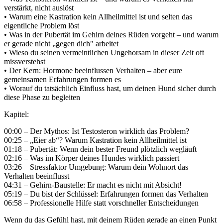
verstärkt, nicht auslöst
• Warum eine Kastration kein Allheilmittel ist und selten das
eigentliche Problem löst
• Was in der Pubertät im Gehirn deines Rüden vorgeht – und warum
er gerade nicht „gegen dich" arbeitet
• Wieso du seinen vermeintlichen Ungehorsam in dieser Zeit oft
missverstehst
• Der Kern: Hormone beeinflussen Verhalten – aber eure
gemeinsamen Erfahrungen formen es
• Worauf du tatsächlich Einfluss hast, um deinen Hund sicher durch
diese Phase zu begleiten
Kapitel:
00:00 – Der Mythos: Ist Testosteron wirklich das Problem?
00:25 – „Eier ab“? Warum Kastration kein Allheilmittel ist
01:18 – Pubertät: Wenn dein bester Freund plötzlich wegläuft
02:16 – Was im Körper deines Hundes wirklich passiert
03:26 – Stressfaktor Umgebung: Warum dein Wohnort das
Verhalten beeinflusst
04:31 – Gehirn-Baustelle: Er macht es nicht mit Absicht!
05:19 – Du bist der Schlüssel: Erfahrungen formen das Verhalten
06:58 – Professionelle Hilfe statt vorschneller Entscheidungen
Wenn du das Gefühl hast, mit deinem Rüden gerade an einen Punkt