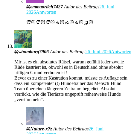
@emmaorlich7427
Autor des Beitrags
26. Juni
2026
Antworten
👏🏻👏🏻👏🏻👍🏻👍🏻👍🏻🙌🏻
@s.hamburg7906
Autor des Beitrags
26. Juni 2026
Antworten
Mir ist es ein absolutes Rätsel, warum gefühlt jeder zweite
Rüde kastriert ist, obwohl es in Deutschland ohne absolut
triftigen Grund verboten ist!
Bevor es zu einer Kastration kommt, müsste es Auflage sein,
dass ein kompetenter (!) Hundetrainer das Mensch-Hund-
Team über einen längeren Zeitraum begleitet. Absolut
verrückt, wie die Tierärzte ungeprüft reihenweise Hunde
„verstümmeln“.
@Nature-x7z
Autor des Beitrags
26. Juni