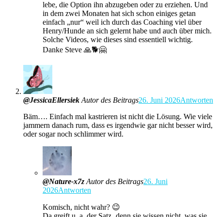
lebe, die Option ihn abzugeben oder zu erziehen. Und
in dem zwei Monaten hat sich schon einiges getan
einfach „nur“ weil ich durch das Coaching viel über
Henry/Hunde an sich gelernt habe und auch über mich.
Solche Videos, wie dieses sind essentiell wichtig.
Danke Steve 🙏🐕🤗
@JessicaEllersiek
Autor des Beitrags
26. Juni 2026
Antworten
Bäm…. Einfach mal kastrieren ist nicht die Lösung. Wie viele
jammern danach rum, dass es irgendwie gar nicht besser wird,
oder sogar noch schlimmer wird.
@Nature-x7z
Autor des Beitrags
26. Juni
2026
Antworten
Komisch, nicht wahr? 😉
Da greift u. a. der Satz ‚denn sie wissen nicht, was sie