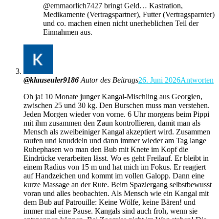
​@emmaorlich7427 bringt Geld… Kastration,
Medikamente (Vertragspartner), Futter (Vertragsparnter)
und co. machen einen nicht unerheblichen Teil der
Einnahmen aus.
@klauseuler9186
Autor des Beitrags
26. Juni 2026
Antworten
Oh ja! 10 Monate junger Kangal-Mischling aus Georgien,
zwischen 25 und 30 kg. Den Burschen muss man verstehen.
Jeden Morgen wieder von vorne. 6 Uhr morgens beim Pippi
mit ihm zusammen den Zaun kontrollieren, damit man als
Mensch als zweibeiniger Kangal akzeptiert wird. Zusammen
raufen und knuddeln und dann immer wieder am Tag lange
Ruhephasen wo man den Bub mit Knete im Kopf die
Eindrücke verarbeiten lässt. Wo es geht Freilauf. Er bleibt in
einem Radius von 15 m und hat mich im Fokus. Er reagiert
auf Handzeichen und kommt im vollen Galopp. Dann eine
kurze Massage an der Rute. Beim Spaziergang selbstbewusst
voran und alles beobachten. Als Mensch wie ein Kangal mit
dem Bub auf Patrouille: Keine Wölfe, keine Bären! und
immer mal eine Pause. Kangals sind auch froh, wenn sie