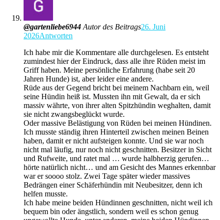
@gartenliebe6944
Autor des Beitrags
26. Juni
2026
Antworten
Ich habe mir die Kommentare alle durchgelesen. Es entsteht
zumindest hier der Eindruck, dass alle ihre Rüden meist im
Griff haben. Meine persönliche Erfahrung (habe seit 20
Jahren Hunde) ist, aber leider eine andere.
Rüde aus der Gegend bricht bei meinem Nachbarn ein, weil
seine Hündin heiß ist. Mussten ihn mit Gewalt, da er sich
massiv währte, von ihrer alten Spitzhündin weghalten, damit
sie nicht zwangsbeglückt wurde.
Oder massive Belästigung von Rüden bei meinen Hündinen.
Ich musste ständig ihren Hinterteil zwischen meinen Beinen
haben, damit er nicht aufsteigen konnte. Und sie war noch
nicht mal läufig, nur noch nicht geschnitten. Besitzer in Sicht
und Rufweite, und ratet mal … wurde halbherzig gerufen…
hörte natürlich nicht… und am Gesicht des Mannes erkennbar
war er soooo stolz. Zwei Tage später wieder massives
Bedrängen einer Schäferhündin mit Neubesitzer, denn ich
helfen musste.
Ich habe meine beiden Hündinnen geschnitten, nicht weil ich
bequem bin oder ängstlich, sondern weil es schon genug