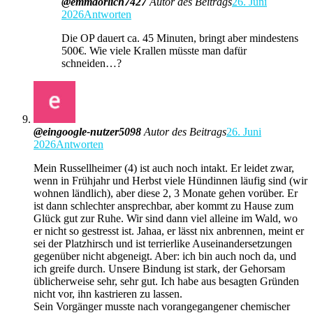
@emmaorlich7427
Autor des Beitrags
26. Juni
2026
Antworten
Die OP dauert ca. 45 Minuten, bringt aber mindestens
500€. Wie viele Krallen müsste man dafür
schneiden…?
@eingoogle-nutzer5098
Autor des Beitrags
26. Juni
2026
Antworten
Mein Russellheimer (4) ist auch noch intakt. Er leidet zwar,
wenn in Frühjahr und Herbst viele Hündinnen läufig sind (wir
wohnen ländlich), aber diese 2, 3 Monate gehen vorüber. Er
ist dann schlechter ansprechbar, aber kommt zu Hause zum
Glück gut zur Ruhe. Wir sind dann viel alleine im Wald, wo
er nicht so gestresst ist. Jahaa, er lässt nix anbrennen, meint er
sei der Platzhirsch und ist terrierlike Auseinandersetzungen
gegenüber nicht abgeneigt. Aber: ich bin auch noch da, und
ich greife durch. Unsere Bindung ist stark, der Gehorsam
üblicherweise sehr, sehr gut. Ich habe aus besagten Gründen
nicht vor, ihn kastrieren zu lassen.
Sein Vorgänger musste nach vorangegangener chemischer