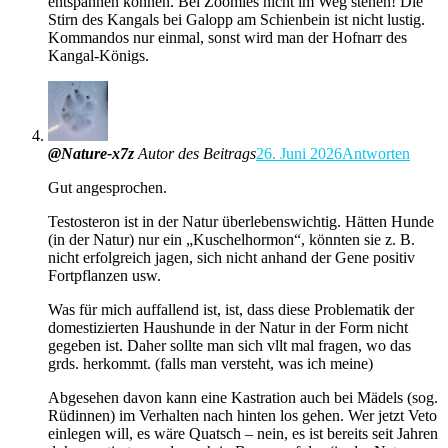
entspannen können. Bei Zoomies nicht im Weg stehen! Die
Stirn des Kangals bei Galopp am Schienbein ist nicht lustig.
Kommandos nur einmal, sonst wird man der Hofnarr des
Kangal-Königs.
@Nature-x7z
Autor des Beitrags
26. Juni 2026
Antworten
Gut angesprochen.
Testosteron ist in der Natur überlebenswichtig. Hätten Hunde
(in der Natur) nur ein „Kuschelhormon“, könnten sie z. B.
nicht erfolgreich jagen, sich nicht anhand der Gene positiv
Fortpflanzen usw.
Was für mich auffallend ist, ist, dass diese Problematik der
domestizierten Haushunde in der Natur in der Form nicht
gegeben ist. Daher sollte man sich vllt mal fragen, wo das
grds. herkommt. (falls man versteht, was ich meine)
Abgesehen davon kann eine Kastration auch bei Mädels (sog.
Rüdinnen) im Verhalten nach hinten los gehen. Wer jetzt Veto
einlegen will, es wäre Quatsch – nein, es ist bereits seit Jahren