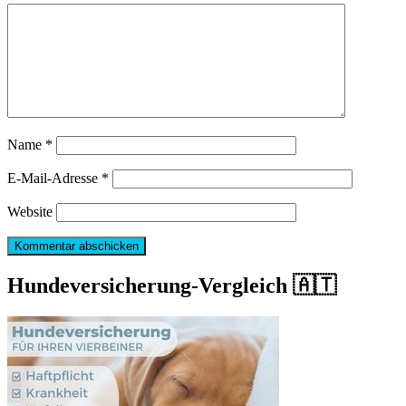
Name
*
E-Mail-Adresse
*
Website
Hundeversicherung-Vergleich 🇦🇹