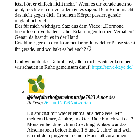
jetzt hört er einfach nicht mehr.“ Wenn es dir gerade auch so
geht, möchte ich dir vor allem eines sagen: Dein Hund macht
das nicht gegen dich. In seinem Körper passiert gerade
unglaublich viel.
Der für mich wichtigste Satz aus dem Video: „Hormone
beeinflussen Verhalten – aber Erfahrungen formen Verhalten.“
Genau da hast du es in der Hand.
Erzähl mir gern in den Kommentaren: In welcher Phase steckt
ihr gerade, und wo hakt es bei euch? 👇
Und wenn du das Gefühl hast, allein nicht weiterzukommen –
wir schauen in Ruhe gemeinsam drauf:
https://steve-kaye.de/
@kleefalterhofgemeinnutzige7983
Autor des
Beitrags
26. Juni 2026
Antworten
Du sprichst mir wieder einmal aus der Seele. Mit
meinem Henry, 4 Jahre, intakter Rüde bin ich seit ca. 2
Monaten bei dir/euch im Coaching. Anlass war das
Abschnappen beider Enkel 1,5 und 2 Jahre) und weil
ich mit dem jüngeren in einem Haushalt zusammen