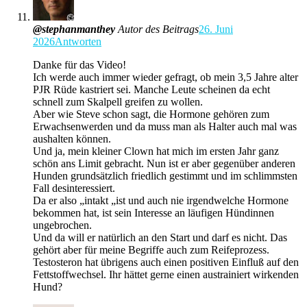
@stephanmanthey
Autor des Beitrags
26. Juni
2026
Antworten
Danke für das Video!
Ich werde auch immer wieder gefragt, ob mein 3,5 Jahre alter
PJR Rüde kastriert sei. Manche Leute scheinen da echt
schnell zum Skalpell greifen zu wollen.
Aber wie Steve schon sagt, die Hormone gehören zum
Erwachsenwerden und da muss man als Halter auch mal was
aushalten können.
Und ja, mein kleiner Clown hat mich im ersten Jahr ganz
schön ans Limit gebracht. Nun ist er aber gegenüber anderen
Hunden grundsätzlich friedlich gestimmt und im schlimmsten
Fall desinteressiert.
Da er also „intakt „ist und auch nie irgendwelche Hormone
bekommen hat, ist sein Interesse an läufigen Hündinnen
ungebrochen.
Und da will er natürlich an den Start und darf es nicht. Das
gehört aber für meine Begriffe auch zum Reifeprozess.
Testosteron hat übrigens auch einen positiven Einfluß auf den
Fettstoffwechsel. Ihr hättet gerne einen austrainiert wirkenden
Hund?