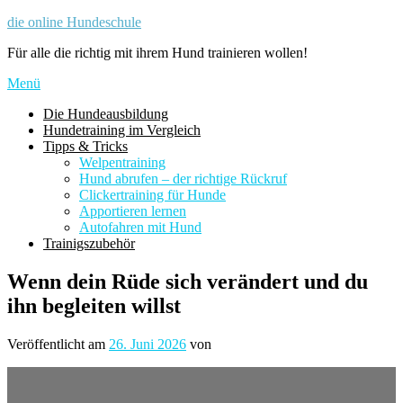
Zum
die online Hundeschule
Inhalt
Für alle die richtig mit ihrem Hund trainieren wollen!
springen
Menü
Die Hundeausbildung
Hundetraining im Vergleich
Tipps & Tricks
Welpentraining
Hund abrufen – der richtige Rückruf
Clickertraining für Hunde
Apportieren lernen
Autofahren mit Hund
Trainigszubehör
Wenn dein Rüde sich verändert und du
ihn begleiten willst
Veröffentlicht am
26. Juni 2026
von