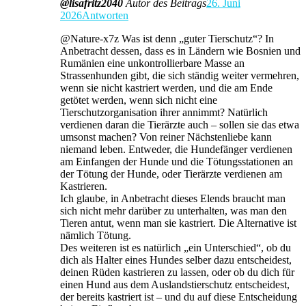
@lisafritz2040
Autor des Beitrags
26. Juni
2026
Antworten
@Nature-x7z Was ist denn „guter Tierschutz“? In
Anbetracht dessen, dass es in Ländern wie Bosnien und
Rumänien eine unkontrollierbare Masse an
Strassenhunden gibt, die sich ständig weiter vermehren,
wenn sie nicht kastriert werden, und die am Ende
getötet werden, wenn sich nicht eine
Tierschutzorganisation ihrer annimmt? Natürlich
verdienen daran die Tierärzte auch – sollen sie das etwa
umsonst machen? Von reiner Nächstenliebe kann
niemand leben. Entweder, die Hundefänger verdienen
am Einfangen der Hunde und die Tötungsstationen an
der Tötung der Hunde, oder Tierärzte verdienen am
Kastrieren.
Ich glaube, in Anbetracht dieses Elends braucht man
sich nicht mehr darüber zu unterhalten, was man den
Tieren antut, wenn man sie kastriert. Die Alternative ist
nämlich Tötung.
Des weiteren ist es natürlich „ein Unterschied“, ob du
dich als Halter eines Hundes selber dazu entscheidest,
deinen Rüden kastrieren zu lassen, oder ob du dich für
einen Hund aus dem Auslandstierschutz entscheidest,
der bereits kastriert ist – und du auf diese Entscheidung