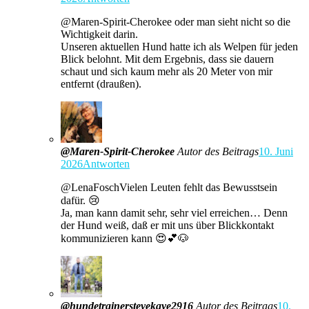
​@Maren-Spirit-Cherokee oder man sieht nicht so die
Wichtigkeit darin.
Unseren aktuellen Hund hatte ich als Welpen für jeden
Blick belohnt. Mit dem Ergebnis, dass sie dauern
schaut und sich kaum mehr als 20 Meter von mir
entfernt (draußen).
@Maren-Spirit-Cherokee
Autor des Beitrags
10. Juni
2026
Antworten
​@LenaFoschVielen Leuten fehlt das Bewusstsein
dafür. 😢
Ja, man kann damit sehr, sehr viel erreichen… Denn
der Hund weiß, daß er mit uns über Blickkontakt
kommunizieren kann 😍💕🐶
@hundetrainerstevekaye2916
Autor des Beitrags
10.