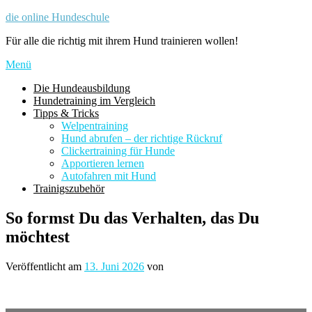
Zum
die online Hundeschule
Inhalt
Für alle die richtig mit ihrem Hund trainieren wollen!
springen
Menü
Die Hundeausbildung
Hundetraining im Vergleich
Tipps & Tricks
Welpentraining
Hund abrufen – der richtige Rückruf
Clickertraining für Hunde
Apportieren lernen
Autofahren mit Hund
Trainigszubehör
So formst Du das Verhalten, das Du
möchtest
Veröffentlicht am
13. Juni 2026
von