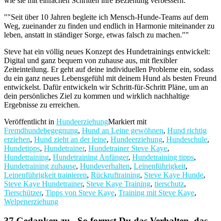
wie sie mit einfachen Schritten ihre Beziehung verbessern.
""Seit über 10 Jahren begleite ich Mensch-Hunde-Teams auf dem
Weg, zueinander zu finden und endlich in Harmonie miteinander zu
leben, anstatt in ständiger Sorge, etwas falsch zu machen.""
Steve hat ein völlig neues Konzept des Hundetrainings entwickelt:
Digital und ganz bequem von zuhause aus, mit flexibler
Zeiteinteilung. Er geht auf deine individuellen Probleme ein, sodass
du ein ganz neues Lebensgefühl mit deinem Hund als besten Freund
entwickelst. Dafür entwickeln wir Schritt-für-Schritt Pläne, um an
dein persönliches Ziel zu kommen und wirklich nachhaltige
Ergebnisse zu erreichen.
Veröffentlicht in
Hundeerziehung
Markiert mit
Fremdhundebegegnung
,
Hund an Leine gewöhnen
,
Hund richtig
erziehen
,
Hund zieht an der leine
,
Hundeerziehung
,
Hundeschule
,
Hundetipps
,
Hundetrainer
,
Hundetrainer Steve Kaye
,
Hundetraining
,
Hundetraining Anfänger
,
Hundetraining tipps
,
Hundetraining zuhause
,
Hundeverhalten
,
Leinenführigkeit
,
Leinenführigkeit trainieren
,
Rückruftraining
,
Steve Kaye Hunde
,
Steve Kaye Hundetrainer
,
Steve Kaye Training
,
tierschutz
,
Tierschützer
,
Tipps von Steve Kaye
,
Training mit Steve Kaye
,
Welpenerziehung
37 Gedanken zu „
So formst Du das Verhalten, das