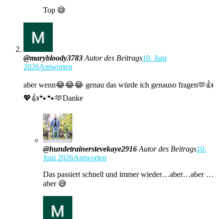
Top 😅
@marybloody3783
Autor des Beitrags
10. Juni
2026
Antworten
aber wenn😂😂😂 genau das würde ich genauso fragen🫶👍
💖👍🐾🐾🫶Danke
@hundetrainerstevekaye2916
Autor des Beitrags
10.
Juni 2026
Antworten
Das passiert schnell und immer wieder…aber…aber …
aber 😅