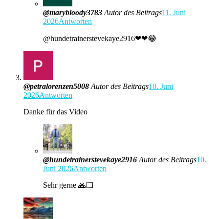
@marybloody3783
Autor des Beitrags
11. Juni
2026
Antworten
​@hundetrainerstevekaye2916❤❤😂
@petralorenzen5008
Autor des Beitrags
10. Juni
2026
Antworten
Danke für das Video
@hundetrainerstevekaye2916
Autor des Beitrags
10.
Juni 2026
Antworten
Sehr gerne 🙏🏻