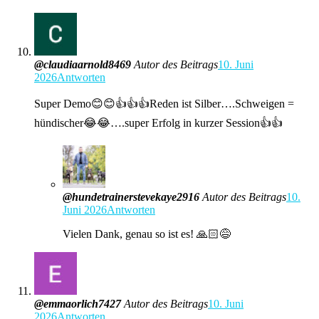
@claudiaarnold8469
Autor des Beitrags
10. Juni
2026
Antworten
Super Demo😊😊👍👍👍Reden ist Silber….Schweigen =
hündischer😂😂….super Erfolg in kurzer Session👍👍
@hundetrainerstevekaye2916
Autor des Beitrags
10.
Juni 2026
Antworten
Vielen Dank, genau so ist es! 🙏🏻😅
@emmaorlich7427
Autor des Beitrags
10. Juni
2026
Antworten