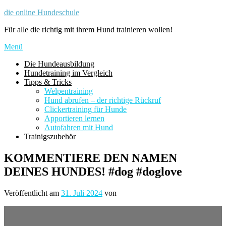
Zum
die online Hundeschule
Inhalt
Für alle die richtig mit ihrem Hund trainieren wollen!
springen
Menü
Die Hundeausbildung
Hundetraining im Vergleich
Tipps & Tricks
Welpentraining
Hund abrufen – der richtige Rückruf
Clickertraining für Hunde
Apportieren lernen
Autofahren mit Hund
Trainigszubehör
KOMMENTIERE DEN NAMEN
DEINES HUNDES! #dog #doglove
Veröffentlicht am
31. Juli 2024
von