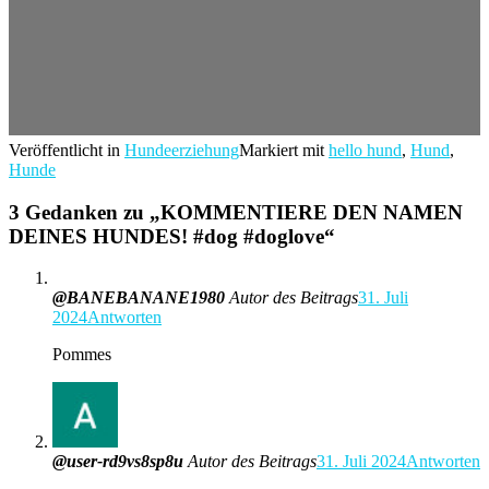
Veröffentlicht in
Hundeerziehung
Markiert mit
hello hund
,
Hund
,
Hunde
3 Gedanken zu „
KOMMENTIERE DEN NAMEN
DEINES HUNDES! #dog #doglove
“
@BANEBANANE1980
Autor des Beitrags
31. Juli
2024
Antworten
Pommes
@user-rd9vs8sp8u
Autor des Beitrags
31. Juli 2024
Antworten