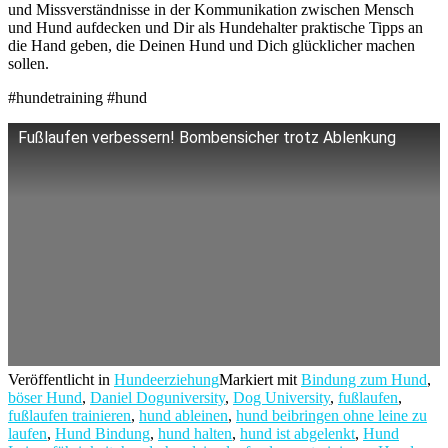
und Missverständnisse in der Kommunikation zwischen Mensch
und Hund aufdecken und Dir als Hundehalter praktische Tipps an
die Hand geben, die Deinen Hund und Dich glücklicher machen
sollen.
#hundetraining #hund
Fußlaufen verbessern! Bombensicher trotz Ablenkung
Veröffentlicht in
Hundeerziehung
Markiert mit
Bindung zum Hund
,
böser Hund
,
Daniel Doguniversity
,
Dog University
,
fußlaufen
,
fußlaufen trainieren
,
hund ableinen
,
hund beibringen ohne leine zu
laufen
,
Hund Bindung
,
hund halten
,
hund ist abgelenkt
,
Hund