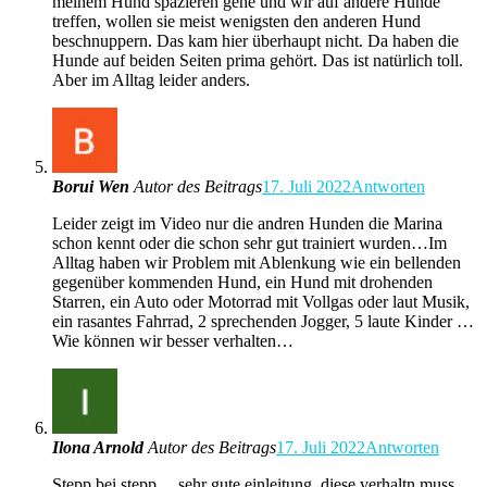
meinem Hund spazieren gehe und wir auf andere Hunde
treffen, wollen sie meist wenigsten den anderen Hund
beschnuppern. Das kam hier überhaupt nicht. Da haben die
Hunde auf beiden Seiten prima gehört. Das ist natürlich toll.
Aber im Alltag leider anders.
Borui Wen
Autor des Beitrags
17. Juli 2022
Antworten
Leider zeigt im Video nur die andren Hunden die Marina
schon kennt oder die schon sehr gut trainiert wurden…Im
Alltag haben wir Problem mit Ablenkung wie ein bellenden
gegenüber kommenden Hund, ein Hund mit drohenden
Starren, ein Auto oder Motorrad mit Vollgas oder laut Musik,
ein rasantes Fahrrad, 2 sprechenden Jogger, 5 laute Kinder …
Wie können wir besser verhalten…
Ilona Arnold
Autor des Beitrags
17. Juli 2022
Antworten
Stepp bei stepp ,,, sehr gute einleitung, diese verhaltn muss