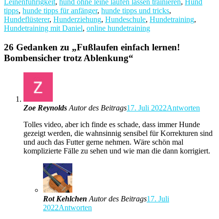
Leinenführigkeit
,
hund ohne leine laufen lassen trainieren
,
Hund
tipps
,
hunde tipps für anfänger
,
hunde tipps und tricks
,
Hundeflüsterer
,
Hunderziehung
,
Hundeschule
,
Hundetraining
,
Hundetraining mit Daniel
,
online hundetraining
26 Gedanken zu „
Fußlaufen einfach lernen!
Bombensicher trotz Ablenkung
“
Zoe Reynolds
Autor des Beitrags
17. Juli 2022
Antworten
Tolles video, aber ich finde es schade, dass immer Hunde
gezeigt werden, die wahnsinnig sensibel für Korrekturen sind
und auch das Futter gerne nehmen. Wäre schön mal
komplizierte Fälle zu sehen und wie man die dann korrigiert.
Rot Kehlchen
Autor des Beitrags
17. Juli
2022
Antworten