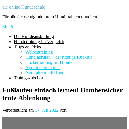
Zum
die online Hundeschule
Inhalt
Für alle die richtig mit ihrem Hund trainieren wollen!
springen
Menü
Die Hundeausbildung
Hundetraining im Vergleich
Tipps & Tricks
Welpentraining
Hund abrufen – der richtige Rückruf
Clickertraining für Hunde
Apportieren lernen
Autofahren mit Hund
Trainigszubehör
Fußlaufen einfach lernen! Bombensicher
trotz Ablenkung
Veröffentlicht am
17. Juli 2022
von