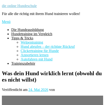
Zum
die online Hundeschule
Inhalt
Für alle die richtig mit ihrem Hund trainieren wollen!
springen
Menü
Die Hundeausbildung
Hundetraining im Vergleich
Tipps & Tricks
Welpentraining
Hund abrufen – der richtige Rückruf
Clickertraining für Hunde
Apportieren lernen
Autofahren mit Hund
Trainigszubehör
Was dein Hund wirklich lernt (obwohl du
es nicht willst)
Veröffentlicht am
24. Mai 2026
von