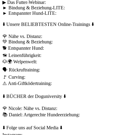
▶︎ Das Futter-Webinar:
► Bindung & Beziehung-LITE:
► Entspannter Hund-LITE:
⬇️ Unsere BELIEBTESTEN Online-Trainings ⬇️
🌹 Nähe vs. Distanz:
💚 Bindung & Beziehung:
🐕 Entspannter Hund:
🦮 Leinenführigkeit:
🐶🌍 Welpenwelt:
🗣 Rückruftraining:
🚩 Curving:
⚠️ Anti-Giftködertraining:
⬇️ BÜCHER der Doguniversity ⬇️
🌹 Nicole: Nähe vs. Distanz:
📚 Daniel: Artgerechte Hundeerziehung:
⬇️ Folge uns auf Social Media ⬇️
Instagram: