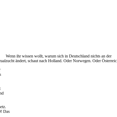
Wenn ihr wissen wollt, warum sich in Deutschland nichts an der
ualzucht ändert, schaut nach Holland. Oder Norwegen. Oder Österreic
r
s
t
und
etz.
9! Das