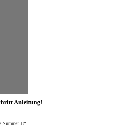
chritt Anleitung!
re Nummer 1!“