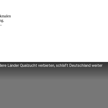
rkmalen
ng.
 —
ere Länder Qualzucht verbieten, schläft Deutschland weiter