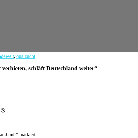
ndewelt
,
qualzucht
erbieten, schläft Deutschland weiter
“
.😢
sind mit
*
markiert