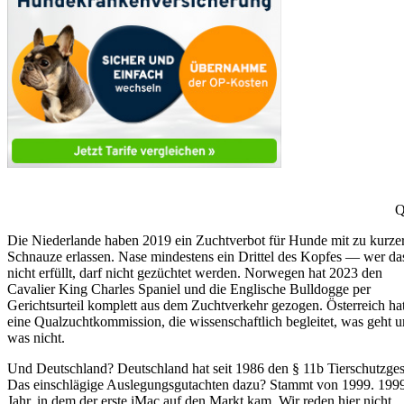
Q
Die Niederlande haben 2019 ein Zuchtverbot für Hunde mit zu kurze
Schnauze erlassen. Nase mindestens ein Drittel des Kopfes — wer da
nicht erfüllt, darf nicht gezüchtet werden. Norwegen hat 2023 den
Cavalier King Charles Spaniel und die Englische Bulldogge per
Gerichtsurteil komplett aus dem Zuchtverkehr gezogen. Österreich ha
eine Qualzuchtkommission, die wissenschaftlich begleitet, was geht 
was nicht.
Und Deutschland? Deutschland hat seit 1986 den § 11b Tierschutzges
Das einschlägige Auslegungsgutachten dazu? Stammt von 1999. 199
Jahr, in dem der erste iMac auf den Markt kam. Wir reden hier nicht