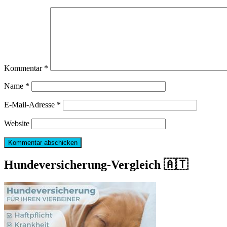
Kommentar
*
Name
*
E-Mail-Adresse
*
Website
Hundeversicherung-Vergleich 🇦🇹