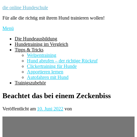
Zum
die online Hundeschule
Inhalt
Für alle die richtig mit ihrem Hund trainieren wollen!
springen
Menü
Die Hundeausbildung
Hundetraining im Vergleich
Tipps & Tricks
Welpentraining
Hund abrufen – der richtige Rückruf
Clickertraining für Hunde
Apportieren lernen
Autofahren mit Hund
Trainigszubehör
Beachtet das bei einem Zeckenbiss
Veröffentlicht am
10. Juni 2022
von