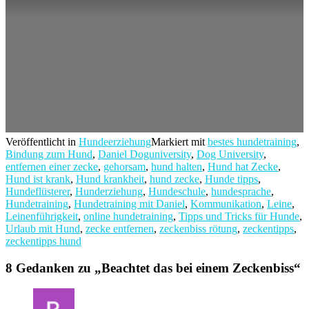
Veröffentlicht in
Hundeerziehung
Markiert mit
bestes hundetraining
,
Bindung zum Hund
,
Daniel Doguniversity
,
Dog University
,
entfernen einer zecke
,
gehorsam
,
hund halten
,
Hund hat Zecke
,
Hund ist krank
,
Hund krankheit
,
hund zecke
,
Hunde tipps
,
Hundeflüsterer
,
Hunderziehung
,
Hundeschule
,
hundesprache
,
Hundetraining
,
Hundetraining mit Daniel
,
Kommunikation
,
Leine
,
Leinenführigkeit
,
online hundetraining
,
Tipps und Tricks für Hunde
,
Urlaub mit Hund
,
zecke entfernen
,
zeckenbiss rötung
,
zeckentipps
,
zeckentipps hund
8 Gedanken zu „
Beachtet das bei einem Zeckenbiss
“