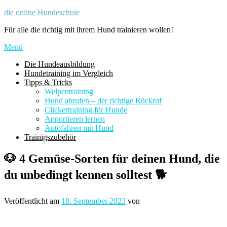
Zum
die online Hundeschule
Inhalt
Für alle die richtig mit ihrem Hund trainieren wollen!
springen
Menü
Die Hundeausbildung
Hundetraining im Vergleich
Tipps & Tricks
Welpentraining
Hund abrufen – der richtige Rückruf
Clickertraining für Hunde
Apportieren lernen
Autofahren mit Hund
Trainigszubehör
🐶 4 Gemüse-Sorten für deinen Hund, die
du unbedingt kennen solltest 🐕
Veröffentlicht am
18. September 2023
von