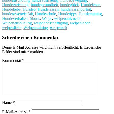
hundeausbildung
,
hundeauslastung
,
hundebewegung
,
Hundeerziehung
,
hundegesundheit
,
hundeglück
,
Hundeleben
,
Hundeliebe
,
Hundeo
,
Hunderassen
,
hunderassenporträt
,
hunderassenvielfalt
,
Hundeschule
,
Hundetipps
,
Hundetraining
,
Hundeverhalten
,
Shorts
,
Welpe
,
welpenaufzucht
,
Welpenausbildung
,
welpenbeschäftigung
,
welpenleben
,
welpenliebe
,
Welpentraining
,
welpenzeit
Schreibe einen Kommentar
Deine E-Mail-Adresse wird nicht veröffentlicht.
Erforderliche
Felder sind mit
*
markiert
Kommentar
*
Name
*
E-Mail-Adresse
*