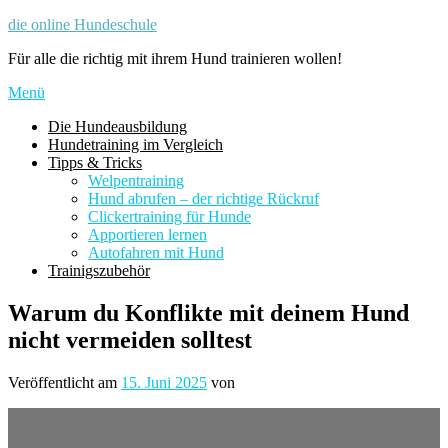
Zum
die online Hundeschule
Inhalt
Für alle die richtig mit ihrem Hund trainieren wollen!
springen
Menü
Die Hundeausbildung
Hundetraining im Vergleich
Tipps & Tricks
Welpentraining
Hund abrufen – der richtige Rückruf
Clickertraining für Hunde
Apportieren lernen
Autofahren mit Hund
Trainigszubehör
Warum du Konflikte mit deinem Hund
nicht vermeiden solltest
Veröffentlicht am
15. Juni 2025
von