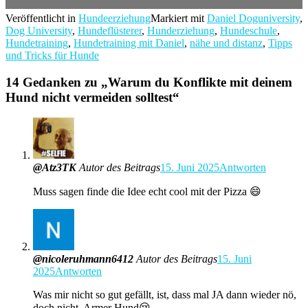
Veröffentlicht in
Hundeerziehung
Markiert mit
Daniel Doguniversity
,
Dog University
,
Hundeflüsterer
,
Hunderziehung
,
Hundeschule
,
Hundetraining
,
Hundetraining mit Daniel
,
nähe und distanz
,
Tipps
und Tricks für Hunde
14 Gedanken zu „
Warum du Konflikte mit deinem
Hund nicht vermeiden solltest
“
@Atz3TK
Autor des Beitrags
15. Juni 2025
Antworten
Muss sagen finde die Idee echt cool mit der Pizza 😄
@nicoleruhmann6412
Autor des Beitrags
15. Juni
2025
Antworten
Was mir nicht so gut gefällt, ist, dass mal JA dann wieder nö,
doch nicht. Armer Hund😢