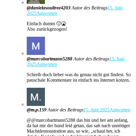
@danielasoultree4203
Autor des Beitrags
15. Juni
2025
Antworten
Einfach dumm 🤢🤮
Abo zurückgezogen!
@marcobartmann5288
Autor des Beitrags
15. Juni
2025
Antworten
Schreib doch lieber was du genau nicht gut findest. So
pauschale Kommentare ist einfach ins Internet kotzen.
@m.p.159
Autor des Beitrags
15. Juni 2025
Antworten
​@@marcobartmann5288 das hin und her am anfang,
da hat mir der hund leid getan, das sah nach unnötiger
Machtdemonstration aus, so wie, „schaut her, ich