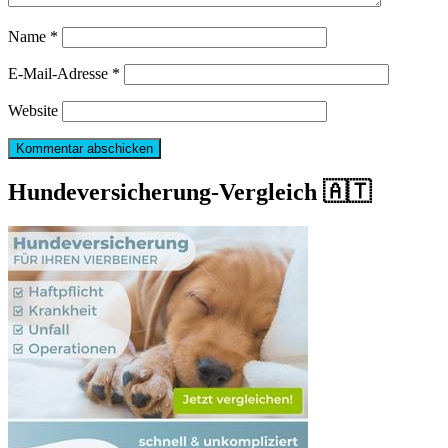
Name
*
E-Mail-Adresse
*
Website
Hundeversicherung-Vergleich 🇦🇹