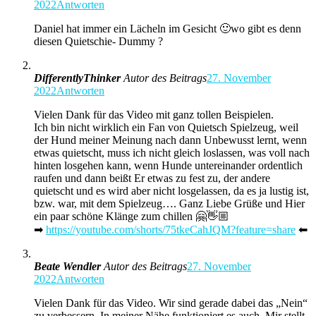
2022
Antworten
Daniel hat immer ein Lächeln im Gesicht 🙂wo gibt es denn
diesen Quietschie- Dummy ?
DifferentlyThinker
Autor des Beitrags
27. November
2022
Antworten
Vielen Dank für das Video mit ganz tollen Beispielen.
Ich bin nicht wirklich ein Fan von Quietsch Spielzeug, weil
der Hund meiner Meinung nach dann Unbewusst lernt, wenn
etwas quietscht, muss ich nicht gleich loslassen, was voll nach
hinten losgehen kann, wenn Hunde untereinander ordentlich
raufen und dann beißt Er etwas zu fest zu, der andere
quietscht und es wird aber nicht losgelassen, da es ja lustig ist,
bzw. war, mit dem Spielzeug…. Ganz Liebe Grüße und Hier
ein paar schöne Klänge zum chillen 🤗👋🏼
➡
https://youtube.com/shorts/75tkeCahJQM?feature=share
⬅
Beate Wendler
Autor des Beitrags
27. November
2022
Antworten
Vielen Dank für das Video. Wir sind gerade dabei das „Nein“
zu verbessern. In meiner Nähe funktioniert es auch. Mir stellt