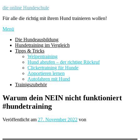
Zum
die online Hundeschule
Inhalt
Für alle die richtig mit ihrem Hund trainieren wollen!
springen
Menü
Die Hundeausbildung
Hundetraining im Vergleich
Tipps & Tricks
Welpentraining
Hund abrufen – der richtige Rückruf
Clickertraining für Hunde
Apportieren lernen
Autofahren mit Hund
Trainigszubehör
Warum dein NEIN nicht funktioniert
#hundetraining
Veröffentlicht am
27. November 2022
von