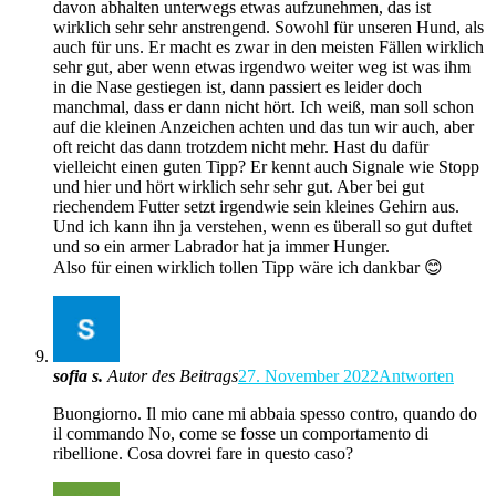
davon abhalten unterwegs etwas aufzunehmen, das ist
wirklich sehr sehr anstrengend. Sowohl für unseren Hund, als
auch für uns. Er macht es zwar in den meisten Fällen wirklich
sehr gut, aber wenn etwas irgendwo weiter weg ist was ihm
in die Nase gestiegen ist, dann passiert es leider doch
manchmal, dass er dann nicht hört. Ich weiß, man soll schon
auf die kleinen Anzeichen achten und das tun wir auch, aber
oft reicht das dann trotzdem nicht mehr. Hast du dafür
vielleicht einen guten Tipp? Er kennt auch Signale wie Stopp
und hier und hört wirklich sehr sehr gut. Aber bei gut
riechendem Futter setzt irgendwie sein kleines Gehirn aus.
Und ich kann ihn ja verstehen, wenn es überall so gut duftet
und so ein armer Labrador hat ja immer Hunger.
Also für einen wirklich tollen Tipp wäre ich dankbar 😊
sofia s.
Autor des Beitrags
27. November 2022
Antworten
Buongiorno. Il mio cane mi abbaia spesso contro, quando do
il commando No, come se fosse un comportamento di
ribellione. Cosa dovrei fare in questo caso?