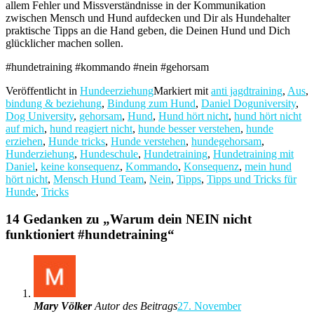
allem Fehler und Missverständnisse in der Kommunikation
zwischen Mensch und Hund aufdecken und Dir als Hundehalter
praktische Tipps an die Hand geben, die Deinen Hund und Dich
glücklicher machen sollen.
#hundetraining #kommando #nein #gehorsam
Veröffentlicht in
Hundeerziehung
Markiert mit
anti jagdtraining
,
Aus
,
bindung & beziehung
,
Bindung zum Hund
,
Daniel Doguniversity
,
Dog University
,
gehorsam
,
Hund
,
Hund hört nicht
,
hund hört nicht
auf mich
,
hund reagiert nicht
,
hunde besser verstehen
,
hunde
erziehen
,
Hunde tricks
,
Hunde verstehen
,
hundegehorsam
,
Hunderziehung
,
Hundeschule
,
Hundetraining
,
Hundetraining mit
Daniel
,
keine konsequenz
,
Kommando
,
Konsequenz
,
mein hund
hört nicht
,
Mensch Hund Team
,
Nein
,
Tipps
,
Tipps und Tricks für
Hunde
,
Tricks
14 Gedanken zu „
Warum dein NEIN nicht
funktioniert #hundetraining
“
Mary Völker
Autor des Beitrags
27. November