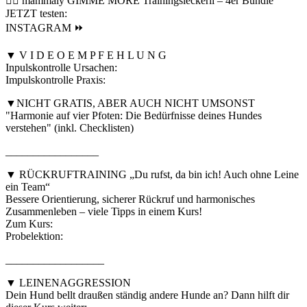
👉🏼 mammaly GIMME MORE Trainingsleckerli – 4er Bundle
JETZT testen:
INSTAGRAM ⏩
▼ V I D E O E M P F E H L U N G
Inpulskontrolle Ursachen:
Impulskontrolle Praxis:
▼NICHT GRATIS, ABER AUCH NICHT UMSONST
"Harmonie auf vier Pfoten: Die Bedürfnisse deines Hundes
verstehen" (inkl. Checklisten)
_________________
▼ RÜCKRUFTRAINING „Du rufst, da bin ich! Auch ohne Leine
ein Team“
Bessere Orientierung, sicherer Rückruf und harmonisches
Zusammenleben – viele Tipps in einem Kurs!
Zum Kurs:
Probelektion:
__________________
▼ LEINENAGGRESSION
Dein Hund bellt draußen ständig andere Hunde an? Dann hilft dir