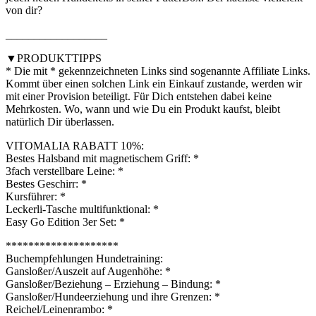
von dir?
__________________
▼PRODUKTTIPPS
* Die mit * gekennzeichneten Links sind sogenannte Affiliate Links.
Kommt über einen solchen Link ein Einkauf zustande, werden wir
mit einer Provision beteiligt. Für Dich entstehen dabei keine
Mehrkosten. Wo, wann und wie Du ein Produkt kaufst, bleibt
natürlich Dir überlassen.
VITOMALIA RABATT 10%:
Bestes Halsband mit magnetischem Griff: *
3fach verstellbare Leine: *
Bestes Geschirr: *
Kursführer: *
Leckerli-Tasche multifunktional: *
Easy Go Edition 3er Set: *
********************
Buchempfehlungen Hundetraining:
Gansloßer/Auszeit auf Augenhöhe: *
Gansloßer/Beziehung – Erziehung – Bindung: *
Gansloßer/Hundeerziehung und ihre Grenzen: *
Reichel/Leinenrambo: *