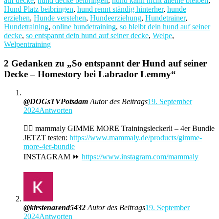
auf decke
,
hund decke beibringen
,
hund kann nicht alleine bleiben
,
Hund Platz beibringen
,
hund rennt ständig hinterher
,
hunde
erziehen
,
Hunde verstehen
,
Hundeerziehung
,
Hundetrainer
,
Hundetraining
,
online hundetraining
,
so bleibt dein hund auf seiner
decke
,
so entspannt dein hund auf seiner decke
,
Welpe
,
Welpentraining
2 Gedanken zu „
So entspannt der Hund auf seiner
Decke – Homestory bei Labrador Lemmy
“
@DOGsTVPotsdam
Autor des Beitrags
19. September
2024
Antworten
👉🏼 mammaly GIMME MORE Trainingsleckerli – 4er Bundle
JETZT testen:
https://www.mammaly.de/products/gimme-
more-4er-bundle
INSTAGRAM ⏩
https://www.instagram.com/mammaly
@kirstenarend5432
Autor des Beitrags
19. September
2024
Antworten