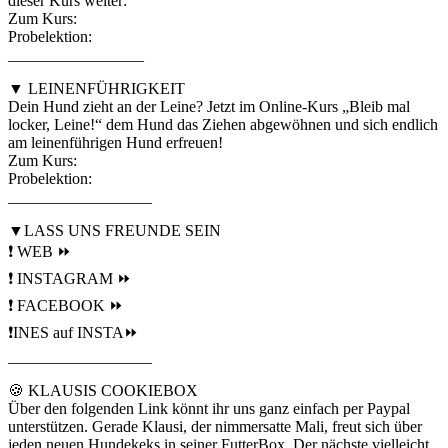
dieser Kurs weiter:
Zum Kurs:
Probelektion:
_________________
▼ LEINENFÜHRIGKEIT
Dein Hund zieht an der Leine? Jetzt im Online-Kurs „Bleib mal
locker, Leine!“ dem Hund das Ziehen abgewöhnen und sich endlich
am leinenführigen Hund erfreuen!
Zum Kurs:
Probelektion:
__________________
▼LASS UNS FREUNDE SEIN
❗️ WEB ⏩
❗️ INSTAGRAM ⏩
❗️ FACEBOOK ⏩
❗️INES auf INSTA⏩
__________________
🍪 KLAUSIS COOKIEBOX
Über den folgenden Link könnt ihr uns ganz einfach per Paypal
unterstützen. Gerade Klausi, der nimmersatte Mali, freut sich über
jeden neuen Hundekeks in seiner FutterBox. Der nächste vielleicht