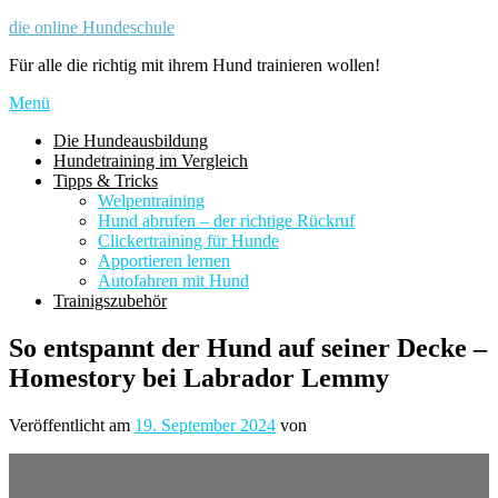
Zum
die online Hundeschule
Inhalt
Für alle die richtig mit ihrem Hund trainieren wollen!
springen
Menü
Die Hundeausbildung
Hundetraining im Vergleich
Tipps & Tricks
Welpentraining
Hund abrufen – der richtige Rückruf
Clickertraining für Hunde
Apportieren lernen
Autofahren mit Hund
Trainigszubehör
So entspannt der Hund auf seiner Decke –
Homestory bei Labrador Lemmy
Veröffentlicht am
19. September 2024
von