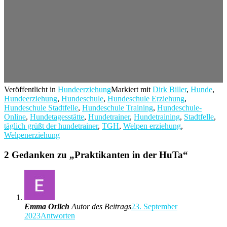
Veröffentlicht in
Hundeerziehung
Markiert mit
Dirk Biller
,
Hunde
,
Hundeerziehung
,
Hundeschule
,
Hundeschule Erziehung
,
Hundeschule Stadtfelle
,
Hundeschule Training
,
Hundeschule-
Online
,
Hundetagesstätte
,
Hundetrainer
,
Hundetraining
,
Stadtfelle
,
täglich grüßt der hundetrainer
,
TGH
,
Welpen erziehung
,
Welpenerziehung
2 Gedanken zu „
Praktikanten in der HuTa
“
Emma Orlich
Autor des Beitrags
23. September
2023
Antworten