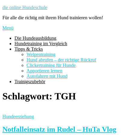
Zum
die online Hundeschule
Inhalt
Für alle die richtig mit ihrem Hund trainieren wollen!
springen
Menü
Die Hundeausbildung
Hundetraining im Vergleich
Tipps & Tricks
Welpentraining
Hund abrufen – der richtige Rückruf
Clickertraining für Hunde
Apportieren lernen
Autofahren mit Hund
Trainigszubehör
Schlagwort:
TGH
Hundeerziehung
Notfalleinsatz im Rudel – HuTa Vlog