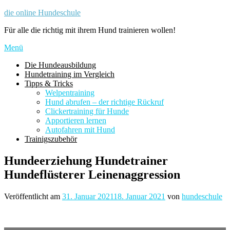
Zum
die online Hundeschule
Inhalt
Für alle die richtig mit ihrem Hund trainieren wollen!
springen
Menü
Die Hundeausbildung
Hundetraining im Vergleich
Tipps & Tricks
Welpentraining
Hund abrufen – der richtige Rückruf
Clickertraining für Hunde
Apportieren lernen
Autofahren mit Hund
Trainigszubehör
Hundeerziehung Hundetrainer
Hundeflüsterer Leinenaggression
Veröffentlicht am
31. Januar 2021
18. Januar 2021
von
hundeschule