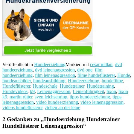
Veröffentlicht in
Hundeerziehung
Markiert mit
cesar millan
,
dvd
hundeerziehung
,
dvd leinenaggression
,
dvd one
,
film
hundeerziehung
,
film leinenaggression
,
filme hundeflüsterer
,
Hunde
,
hundeausbilder
,
hundeausbildung
,
Hundeerziehung
,
hundefilme
,
Hundeflüsterer
,
Hundeschule
,
Hundetrainer
,
Hundetraining
,
Hundevideos
,
k9
,
Leinenaggression
,
Leinenführigkeit
,
lixon
,
lixon
k9
,
martin rütter
,
sven leichsenring
,
tipps hundeerziehung
,
tipps
leinenaggression
,
video hundeerziehung
,
video leinenaggression
,
videos hundeflüsterer
,
ziehen an der leine
2 Gedanken zu „
Hundeerziehung Hundetrainer
Hundeflüsterer Leinenaggression
“