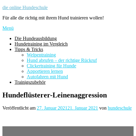
Zum
die online Hundeschule
Inhalt
Für alle die richtig mit ihrem Hund trainieren wollen!
springen
Menü
Die Hundeausbildung
Hundetraining im Vergleich
Tipps & Tricks
Welpentraining
Hund abrufen – der richtige Rückruf
Clickertraining für Hunde
Apportieren lernen
Autofahren mit Hund
Trainigszubehör
Hundeflüsterer-Leinenaggression
Veröffentlicht am
27. Januar 2021
21. Januar 2021
von
hundeschule