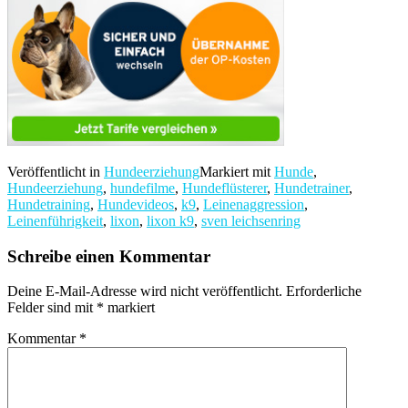
Veröffentlicht in
Hundeerziehung
Markiert mit
Hunde
,
Hundeerziehung
,
hundefilme
,
Hundeflüsterer
,
Hundetrainer
,
Hundetraining
,
Hundevideos
,
k9
,
Leinenaggression
,
Leinenführigkeit
,
lixon
,
lixon k9
,
sven leichsenring
Schreibe einen Kommentar
Deine E-Mail-Adresse wird nicht veröffentlicht.
Erforderliche
Felder sind mit
*
markiert
Kommentar
*