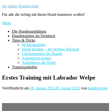
Zum
die online Hundeschule
Inhalt
Für alle die richtig mit ihrem Hund trainieren wollen!
springen
Menü
Die Hundeausbildung
Hundetraining im Vergleich
Tipps & Tricks
Welpentraining
Hund abrufen – der richtige Rückruf
Clickertraining für Hunde
Apportieren lernen
Autofahren mit Hund
Trainigszubehör
Erstes Training mit Labrador Welpe
Veröffentlicht am
20. Januar 2021
20. Januar 2021
von
hundeschule