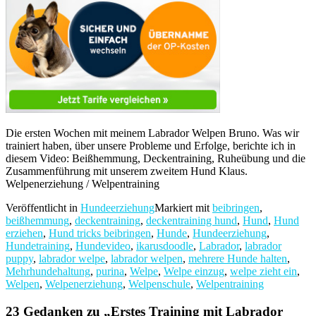
Die ersten Wochen mit meinem Labrador Welpen Bruno. Was wir
trainiert haben, über unsere Probleme und Erfolge, berichte ich in
diesem Video: Beißhemmung, Deckentraining, Ruheübung und die
Zusammenführung mit unserem zweitem Hund Klaus.
Welpenerziehung / Welpentraining
Veröffentlicht in
Hundeerziehung
Markiert mit
beibringen
,
beißhemmung
,
deckentraining
,
deckentraining hund
,
Hund
,
Hund
erziehen
,
Hund tricks beibringen
,
Hunde
,
Hundeerziehung
,
Hundetraining
,
Hundevideo
,
ikarusdoodle
,
Labrador
,
labrador
puppy
,
labrador welpe
,
labrador welpen
,
mehrere Hunde halten
,
Mehrhundehaltung
,
purina
,
Welpe
,
Welpe einzug
,
welpe zieht ein
,
Welpen
,
Welpenerziehung
,
Welpenschule
,
Welpentraining
23 Gedanken zu „
Erstes Training mit Labrador