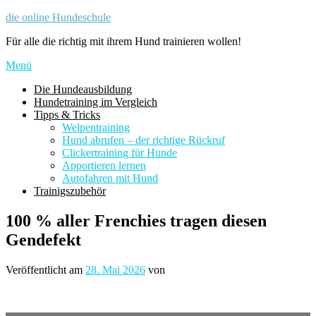
Zum
die online Hundeschule
Inhalt
Für alle die richtig mit ihrem Hund trainieren wollen!
springen
Menü
Die Hundeausbildung
Hundetraining im Vergleich
Tipps & Tricks
Welpentraining
Hund abrufen – der richtige Rückruf
Clickertraining für Hunde
Apportieren lernen
Autofahren mit Hund
Trainigszubehör
100 % aller Frenchies tragen diesen
Gendefekt
Veröffentlicht am
28. Mai 2026
von