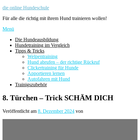
Zum
die online Hundeschule
Inhalt
Für alle die richtig mit ihrem Hund trainieren wollen!
springen
Menü
Die Hundeausbildung
Hundetraining im Vergleich
Tipps & Tricks
Welpentraining
Hund abrufen – der richtige Rückruf
Clickertraining für Hunde
Apportieren lernen
Autofahren mit Hund
Trainigszubehör
8. Türchen – Trick SCHÄM DICH
Veröffentlicht am
8. Dezember 2024
von