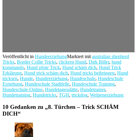
Veröffentlicht in
Hundeerziehung
Markiert mit
australian shepherd
Tricks
,
Border Collie Tricks
,
clickern Hund
,
Dirk Biller
,
hund
kommando
,
Hund pfote Trick
,
Hund schäm dich
,
Hund Trick
Erklärung
,
Hund trick schäm dich
,
Hund tricks beibringen
,
Hund
tricksen
,
Hunde
,
Hundeerziehung
,
Hundeschule
,
Hundeschule
Erziehung
,
Hundeschule Stadtfelle
,
Hundeschule Training
,
Hundeschule-Online
,
Hundetagesstätte
,
Hundetrainer
,
Hundetraining
,
Hundetricks
,
TGH
,
trickdog
,
Welpenerziehung
10 Gedanken zu „
8. Türchen – Trick SCHÄM
DICH
“