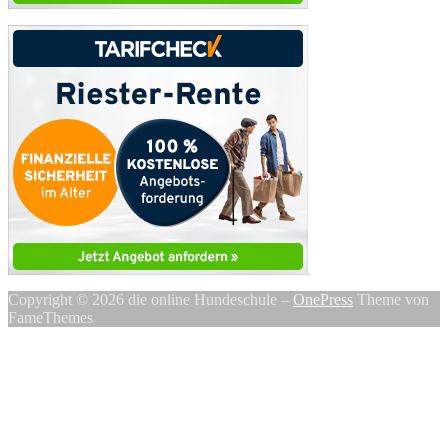
Copyright © 2026 die online Hundeschule
–
OnePress
Theme von
FameThemes