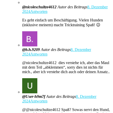
@nicoleschultze4612
Autor des Beitrags
8. Dezember
2024
Antworten
Es geht einfach um Beschäftigung. Vielen Hunden
(inklusive meinem) macht Tricktraining Spaß! 😉
@b.h.9209
Autor des Beitrags
8. Dezember
2024
Antworten
@nicoleschultze4612 dies verstehe ich, aber das Maul
mit dem Teil „abklemmen“, sorry dies ist nichts für
mich., aber ich verstehe dich auch oder deinen Ansatz..
@User-h9m7f
Autor des Beitrags
8. Dezember
2024
Antworten
@@nicoleschultze4612 Spaß? Sowas nervt den Hund,