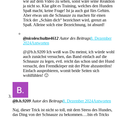
wie auf dem Video zu sehen, sonst wäre seine Reaktion
ja nicht so. Klar gibt es Training, welches den Hunden
Spaß macht, keine Frage! Ist ja auch gut fürs Gehirn.
Aber etwas um die Schnauze zu machen für einen
Trick der „Schäm dich“ bezeichnet wird, grenzt an
Spaß. Alleine solch eine Bezeichnung, ist absurd!
@nicoleschultze4612
Autor des Beitrags
8. Dezember
2024
Antworten
​​@@b.h.9209 Ich weiß was Du meinst, ich würde wohl
auch zunächst versuchen, das Band einfach auf die
Schnauze zu legen, evtl. reicht das schon und der Hund
versucht, den Fremdkörper mit der Pfote abzustreifen!
Einfach ausprobieren, womit beide Seiten sich
wohlfühlen! 🙂
@b.h.9209
Autor des Beitrags
8. Dezember 2024
Antworten
Naj, dieser Trick ist nicht so toll, mit dem Stress des Hundes,
das Ding von der Schnauze zu bekommen….bin eh Tricks