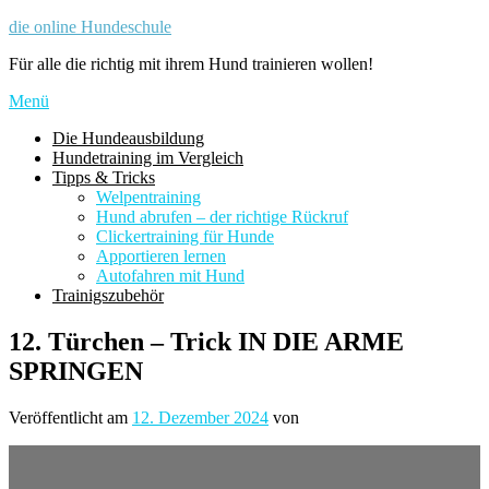
Zum
die online Hundeschule
Inhalt
Für alle die richtig mit ihrem Hund trainieren wollen!
springen
Menü
Die Hundeausbildung
Hundetraining im Vergleich
Tipps & Tricks
Welpentraining
Hund abrufen – der richtige Rückruf
Clickertraining für Hunde
Apportieren lernen
Autofahren mit Hund
Trainigszubehör
12. Türchen – Trick IN DIE ARME
SPRINGEN
Veröffentlicht am
12. Dezember 2024
von