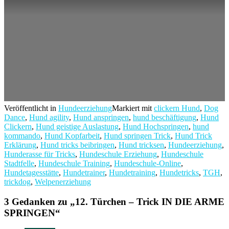
Veröffentlicht in
Hundeerziehung
Markiert mit
clickern Hund
,
Dog
Dance
,
Hund agility
,
Hund anspringen
,
hund beschäftigung
,
Hund
Clickern
,
Hund geistige Auslastung
,
Hund Hochspringen
,
hund
kommando
,
Hund Kopfarbeit
,
Hund springen Trick
,
Hund Trick
Erklärung
,
Hund tricks beibringen
,
Hund tricksen
,
Hundeerziehung
,
Hunderasse für Tricks
,
Hundeschule Erziehung
,
Hundeschule
Stadtfelle
,
Hundeschule Training
,
Hundeschule-Online
,
Hundetagesstätte
,
Hundetrainer
,
Hundetraining
,
Hundetricks
,
TGH
,
trickdog
,
Welpenerziehung
3 Gedanken zu „
12. Türchen – Trick IN DIE ARME
SPRINGEN
“