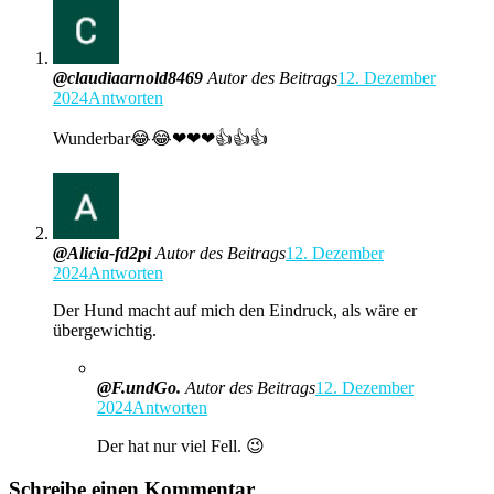
@claudiaarnold8469
Autor des Beitrags
12. Dezember
2024
Antworten
Wunderbar😂😂❤❤❤👍👍👍
@Alicia-fd2pi
Autor des Beitrags
12. Dezember
2024
Antworten
Der Hund macht auf mich den Eindruck, als wäre er
übergewichtig.
@F.undGo.
Autor des Beitrags
12. Dezember
2024
Antworten
Der hat nur viel Fell. 😉
Schreibe einen Kommentar