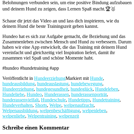
Belohnungen verbunden sein, um eine positive Bindung aufzubauen
und deinem Hund zu zeigen, dass Lernen Spaß macht.🏆🥇
Schaue dir jetzt das Video an und lass dich inspirieren, wie du
deinem Hund die beste Trainingszeit geben kannst.
Hundeo hat es sich zur Aufgabe gemacht, die Beziehung und das
Zusammenleben zwischen Mensch und Hund zu verbessern. Darum
haben wir eine App entwickelt, die das Training mit deinem Hund
vereinfacht und gleichzeitig viel Inspiration liefert, damit ihr
zusammen viel Spaß und schöne Momente habt.
#hundeo #hundetraining #app
Veröffentlicht in
Hundeerziehung
Markiert mit
Hunde
,
hundeausbildung
,
hundeauslastung
,
hundebewegung
,
Hundeerziehung
,
hundegesundheit
,
hundeglück
,
Hundeleben
,
Hundeliebe
,
Hundeo
,
Hunderassen
,
hunderassenporträt
,
hunderassenvielfalt
,
Hundeschule
,
Hundetipps
,
Hundetraining
,
Hundeverhalten
,
Shorts
,
Welpe
,
welpenaufzucht
,
Welpenausbildung
,
welpenbeschäftigung
,
welpenleben
,
welpenliebe
,
Welpentraining
,
welpenzeit
Schreibe einen Kommentar