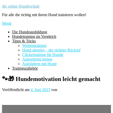
Zum
die online Hundeschule
Inhalt
Für alle die richtig mit ihrem Hund trainieren wollen!
springen
Menü
Die Hundeausbildung
Hundetraining im Vergleich
Tipps & Tricks
Welpentraining
Hund abrufen – der richtige Rückruf
Clickertraining für Hunde
Apportieren lernen
Autofahren mit Hund
Trainigszubehör
🐾🎁 Hundemotivation leicht gemacht
Veröffentlicht am
4. Juni 2023
von