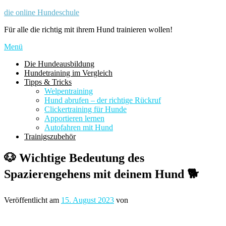
Zum
die online Hundeschule
Inhalt
Für alle die richtig mit ihrem Hund trainieren wollen!
springen
Menü
Die Hundeausbildung
Hundetraining im Vergleich
Tipps & Tricks
Welpentraining
Hund abrufen – der richtige Rückruf
Clickertraining für Hunde
Apportieren lernen
Autofahren mit Hund
Trainigszubehör
🐶 Wichtige Bedeutung des
Spazierengehens mit deinem Hund 🐕
Veröffentlicht am
15. August 2023
von