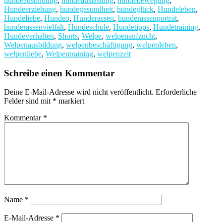
hundeausbildung
,
hundeauslastung
,
hundebewegung
,
Hundeerziehung
,
hundegesundheit
,
hundeglück
,
Hundeleben
,
Hundeliebe
,
Hundeo
,
Hunderassen
,
hunderassenporträt
,
hunderassenvielfalt
,
Hundeschule
,
Hundetipps
,
Hundetraining
,
Hundeverhalten
,
Shorts
,
Welpe
,
welpenaufzucht
,
Welpenausbildung
,
welpenbeschäftigung
,
welpenleben
,
welpenliebe
,
Welpentraining
,
welpenzeit
Schreibe einen Kommentar
Deine E-Mail-Adresse wird nicht veröffentlicht.
Erforderliche
Felder sind mit
*
markiert
Kommentar
*
Name
*
E-Mail-Adresse
*