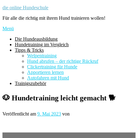
Zum
die online Hundeschule
Inhalt
Für alle die richtig mit ihrem Hund trainieren wollen!
springen
Menü
Die Hundeausbildung
Hundetraining im Vergleich
Tipps & Tricks
Welpentraining
Hund abrufen – der richtige Rückruf
Clickertraining für Hunde
Apportieren lernen
Autofahren mit Hund
Trainigszubehör
🐶 Hundetraining leicht gemacht 🐕
Veröffentlicht am
9. Mai 2023
von