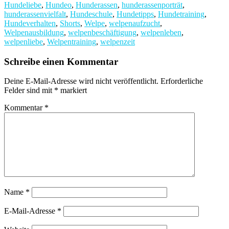
Hundeliebe
,
Hundeo
,
Hunderassen
,
hunderassenporträt
,
hunderassenvielfalt
,
Hundeschule
,
Hundetipps
,
Hundetraining
,
Hundeverhalten
,
Shorts
,
Welpe
,
welpenaufzucht
,
Welpenausbildung
,
welpenbeschäftigung
,
welpenleben
,
welpenliebe
,
Welpentraining
,
welpenzeit
Schreibe einen Kommentar
Deine E-Mail-Adresse wird nicht veröffentlicht.
Erforderliche
Felder sind mit
*
markiert
Kommentar
*
Name
*
E-Mail-Adresse
*