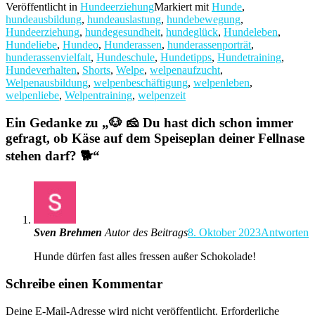
Veröffentlicht in
Hundeerziehung
Markiert mit
Hunde
,
hundeausbildung
,
hundeauslastung
,
hundebewegung
,
Hundeerziehung
,
hundegesundheit
,
hundeglück
,
Hundeleben
,
Hundeliebe
,
Hundeo
,
Hunderassen
,
hunderassenporträt
,
hunderassenvielfalt
,
Hundeschule
,
Hundetipps
,
Hundetraining
,
Hundeverhalten
,
Shorts
,
Welpe
,
welpenaufzucht
,
Welpenausbildung
,
welpenbeschäftigung
,
welpenleben
,
welpenliebe
,
Welpentraining
,
welpenzeit
Ein Gedanke zu „
🐶 🧀 Du hast dich schon immer
gefragt, ob Käse auf dem Speiseplan deiner Fellnase
stehen darf? 🐕
“
Sven Brehmen
Autor des Beitrags
8. Oktober 2023
Antworten
Hunde dürfen fast alles fressen außer Schokolade!
Schreibe einen Kommentar
Deine E-Mail-Adresse wird nicht veröffentlicht.
Erforderliche