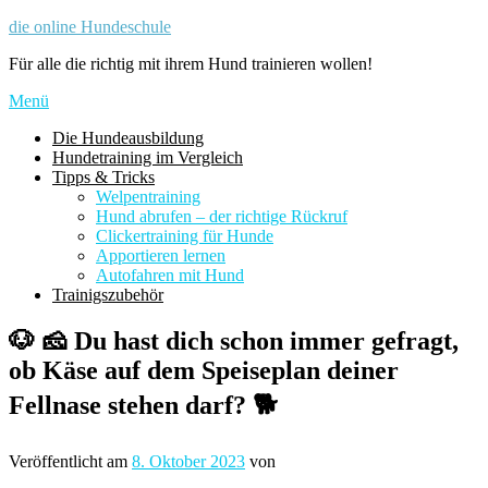
Zum
die online Hundeschule
Inhalt
Für alle die richtig mit ihrem Hund trainieren wollen!
springen
Menü
Die Hundeausbildung
Hundetraining im Vergleich
Tipps & Tricks
Welpentraining
Hund abrufen – der richtige Rückruf
Clickertraining für Hunde
Apportieren lernen
Autofahren mit Hund
Trainigszubehör
🐶 🧀 Du hast dich schon immer gefragt,
ob Käse auf dem Speiseplan deiner
Fellnase stehen darf? 🐕
Veröffentlicht am
8. Oktober 2023
von