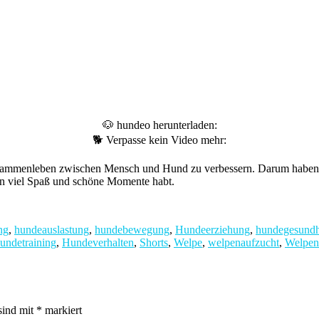
🐶 hundeo herunterladen:
🐕 Verpasse kein Video mehr:
sammenleben zwischen Mensch und Hund zu verbessern. Darum haben w
mmen viel Spaß und schöne Momente habt.
ng
,
hundeauslastung
,
hundebewegung
,
Hundeerziehung
,
hundegesundh
undetraining
,
Hundeverhalten
,
Shorts
,
Welpe
,
welpenaufzucht
,
Welpen
sind mit
*
markiert