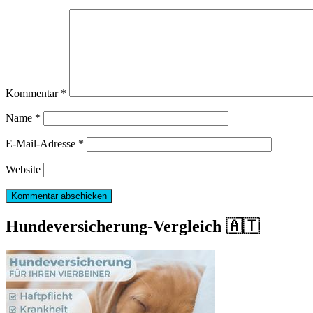
Kommentar
*
Name
*
E-Mail-Adresse
*
Website
Hundeversicherung-Vergleich 🇦🇹