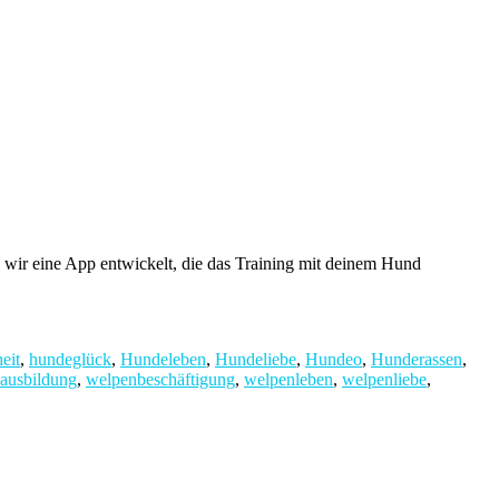
ir eine App entwickelt, die das Training mit deinem Hund
eit
,
hundeglück
,
Hundeleben
,
Hundeliebe
,
Hundeo
,
Hunderassen
,
ausbildung
,
welpenbeschäftigung
,
welpenleben
,
welpenliebe
,