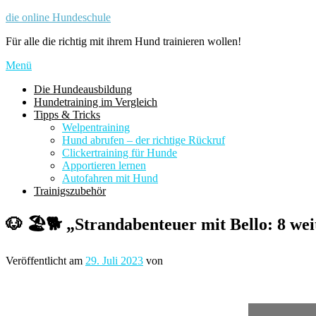
Zum
die online Hundeschule
Inhalt
Für alle die richtig mit ihrem Hund trainieren wollen!
springen
Menü
Die Hundeausbildung
Hundetraining im Vergleich
Tipps & Tricks
Welpentraining
Hund abrufen – der richtige Rückruf
Clickertraining für Hunde
Apportieren lernen
Autofahren mit Hund
Trainigszubehör
🐶 🏖️🐕 „Strandabenteuer mit Bello: 8 wei
Veröffentlicht am
29. Juli 2023
von