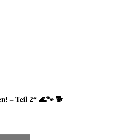
n! – Teil 2“ 🌊🐾 🐕