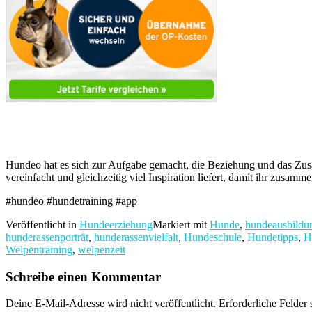
Hundeo hat es sich zur Aufgabe gemacht, die Beziehung und das Zu
vereinfacht und gleichzeitig viel Inspiration liefert, damit ihr zusa
#hundeo #hundetraining #app
Veröffentlicht in
Hundeerziehung
Markiert mit
Hunde
,
hundeausbildu
hunderassenporträt
,
hunderassenvielfalt
,
Hundeschule
,
Hundetipps
,
H
Welpentraining
,
welpenzeit
Schreibe einen Kommentar
Deine E-Mail-Adresse wird nicht veröffentlicht.
Erforderliche Felder 