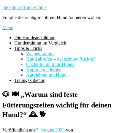
Zum
die online Hundeschule
Inhalt
Für alle die richtig mit ihrem Hund trainieren wollen!
springen
Menü
Die Hundeausbildung
Hundetraining im Vergleich
Tipps & Tricks
Welpentraining
Hund abrufen – der richtige Rückruf
Clickertraining für Hunde
Apportieren lernen
Autofahren mit Hund
Trainigszubehör
🐶 🍽️ „Warum sind feste
Fütterungszeiten wichtig für deinen
Hund?“ 🕰️ 🐕
Veröffentlicht am
7. August 2023
von