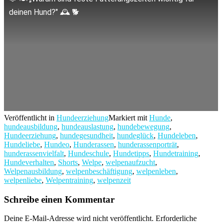
deinen Hund?" 🕰️ 🐕
Veröffentlicht in
Hundeerziehung
Markiert mit
Hunde
,
hundeausbildung
,
hundeauslastung
,
hundebewegung
,
Hundeerziehung
,
hundegesundheit
,
hundeglück
,
Hundeleben
,
Hundeliebe
,
Hundeo
,
Hunderassen
,
hunderassenporträt
,
hunderassenvielfalt
,
Hundeschule
,
Hundetipps
,
Hundetraining
,
Hundeverhalten
,
Shorts
,
Welpe
,
welpenaufzucht
,
Welpenausbildung
,
welpenbeschäftigung
,
welpenleben
,
welpenliebe
,
Welpentraining
,
welpenzeit
Schreibe einen Kommentar
Deine E-Mail-Adresse wird nicht veröffentlicht.
Erforderliche