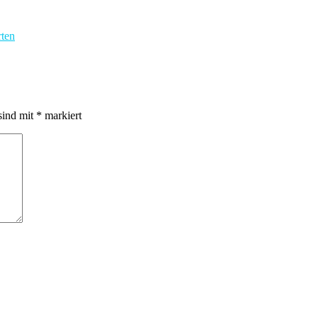
ten
sind mit
*
markiert