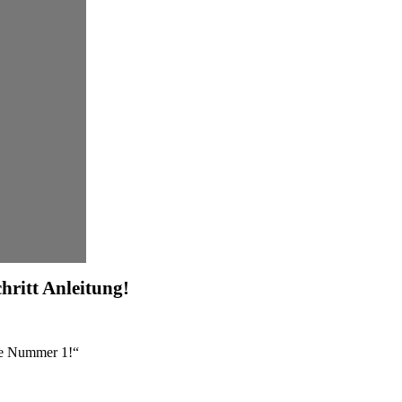
chritt Anleitung!
re Nummer 1!“