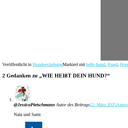
Veröffentlicht in
Hundeerziehung
Markiert mit
hello hund
,
Hund
,
Hun
2 Gedanken zu „
WIE HEIßT DEIN HUND?
“
@JessicaPietschmann
Autor des Beitrags
12. März 2025
Antwo
Nala und Sami