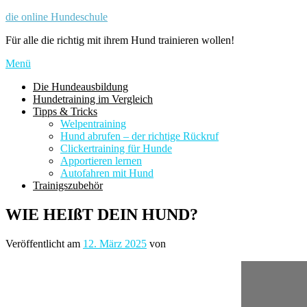
Zum
die online Hundeschule
Inhalt
Für alle die richtig mit ihrem Hund trainieren wollen!
springen
Menü
Die Hundeausbildung
Hundetraining im Vergleich
Tipps & Tricks
Welpentraining
Hund abrufen – der richtige Rückruf
Clickertraining für Hunde
Apportieren lernen
Autofahren mit Hund
Trainigszubehör
WIE HEIßT DEIN HUND?
Veröffentlicht am
12. März 2025
von