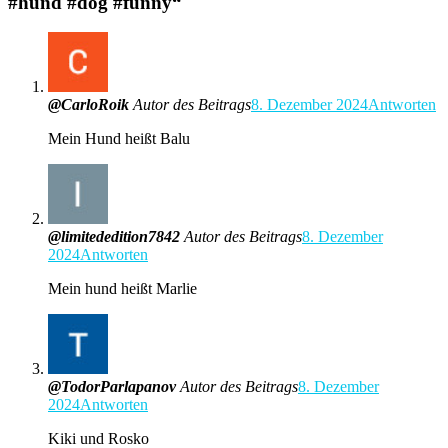
#hund #dog #funny
“
@CarloRoik
Autor des Beitrags
8. Dezember 2024
Antworten
Mein Hund heißt Balu
@limitededition7842
Autor des Beitrags
8. Dezember
2024
Antworten
Mein hund heißt Marlie
@TodorParlapanov
Autor des Beitrags
8. Dezember
2024
Antworten
Kiki und Rosko