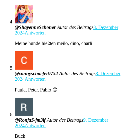
@ShayenneSchoner
Autor des Beitrags
8. Dezember
2024
Antworten
Meine hunde hießten meilo, dino, charli
@connyschaefer9754
Autor des Beitrags
8. Dezember
2024
Antworten
Paula, Peter, Pablo 😊
@RonjaS-jm3lf
Autor des Beitrags
9. Dezember
2024
Antworten
Buck