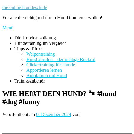
Zum
die online Hundeschule
Inhalt
Für alle die richtig mit ihrem Hund trainieren wollen!
springen
Menü
Die Hundeausbildung
Hundetraining im Vergleich
Tipps & Tricks
Welpentraining
Hund abrufen – der richtige Rückruf
Clickertraining für Hunde
Apportieren lernen
Autofahren mit Hund
Trainigszubehör
WIE HEIßT DEIN HUND? 🐾 #hund
#dog #funny
Veröffentlicht am
9. Dezember 2024
von