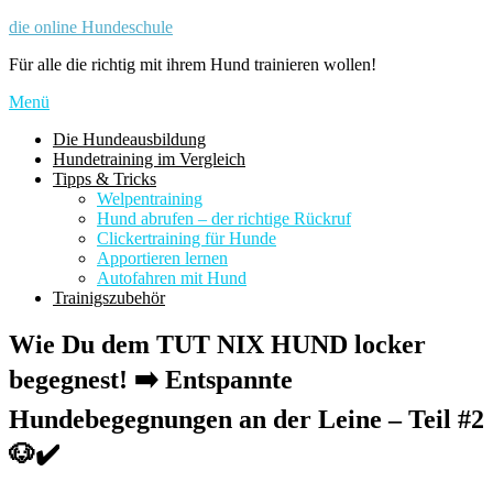
Zum
die online Hundeschule
Inhalt
Für alle die richtig mit ihrem Hund trainieren wollen!
springen
Menü
Die Hundeausbildung
Hundetraining im Vergleich
Tipps & Tricks
Welpentraining
Hund abrufen – der richtige Rückruf
Clickertraining für Hunde
Apportieren lernen
Autofahren mit Hund
Trainigszubehör
Wie Du dem TUT NIX HUND locker
begegnest! ➡️ Entspannte
Hundebegegnungen an der Leine – Teil #2
🐶✔️