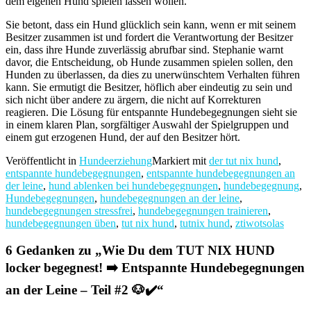
dem eigenen Hund spielen lassen wollen.
Sie betont, dass ein Hund glücklich sein kann, wenn er mit seinem
Besitzer zusammen ist und fordert die Verantwortung der Besitzer
ein, dass ihre Hunde zuverlässig abrufbar sind. Stephanie warnt
davor, die Entscheidung, ob Hunde zusammen spielen sollen, den
Hunden zu überlassen, da dies zu unerwünschtem Verhalten führen
kann. Sie ermutigt die Besitzer, höflich aber eindeutig zu sein und
sich nicht über andere zu ärgern, die nicht auf Korrekturen
reagieren. Die Lösung für entspannte Hundebegegnungen sieht sie
in einem klaren Plan, sorgfältiger Auswahl der Spielgruppen und
einem gut erzogenen Hund, der auf den Besitzer hört.
Veröffentlicht in
Hundeerziehung
Markiert mit
der tut nix hund
,
entspannte hundebegegnungen
,
entspannte hundebegegnungen an
der leine
,
hund ablenken bei hundebegegnungen
,
hundebegegnung
,
Hundebegegnungen
,
hundebegegnungen an der leine
,
hundebegegnungen stressfrei
,
hundebegegnungen trainieren
,
hundebegegnungen üben
,
tut nix hund
,
tutnix hund
,
ztiwotsolas
6 Gedanken zu „
Wie Du dem TUT NIX HUND
locker begegnest! ➡️ Entspannte Hundebegegnungen
an der Leine – Teil #2 🐶✔️
“