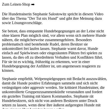
Zum Leinen-Shop ➡️
Die Hundetrainerin Stephanie Salostowitz spricht in diesem Video
über das Thema "Der Tut nix Hund" und gibt ihre Meinung dazu
sowie Lösungsvorschläge.
Sie betont, dass entspannte Hundebegegnungen an der Leine nicht
ohne klaren Plan möglich sind, vor allem wenn sich mehrere Hunde
nähern, die möglicherweise zusammengehören. Besonders
problematisch sind bestehende Rudel, deren Besitzer sie
unkontrolliert frei laufen lassen. Stephanie warnt davor, Hunde
einfach auf Spielwiesen oder eingezäunten Plätzen frei spielen zu
lassen, da dies oft zu überdrehtem Verhalten und Konflikten führt.
Für sie ist es wichtig, frühzeitig zu erkennen, wer in einer
Hundebegegnung der Anführer ist, um angemessen reagieren zu
können.
Stephanie empfiehlt, Welpenspielgruppen mit Bedacht auszuwählen,
damit die Hunde positive Erfahrungen sammeln und sich nicht
verängstigen oder aggressiv werden. Sie kritisiert Hundetrainer, die
unkontrollierte Gruppenzusammenkünfte veranstalten und fordert
ein gezieltes Training mit klaren Kommandos. Stephanie rät
Hundebesitzern, sich nicht von anderen Besitzern unter Druck
setzen zu lassen, wenn diese ihre äußerst aufgeregten Hunde mit