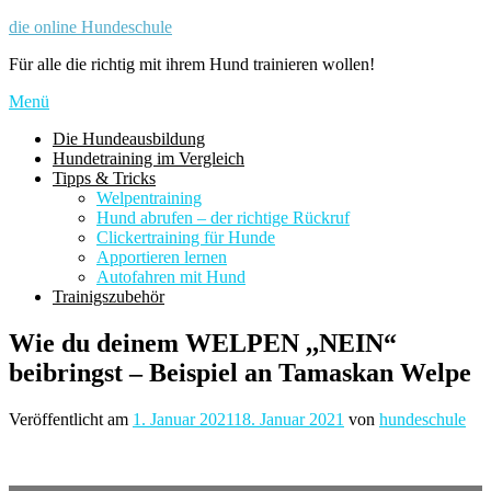
Zum
die online Hundeschule
Inhalt
Für alle die richtig mit ihrem Hund trainieren wollen!
springen
Menü
Die Hundeausbildung
Hundetraining im Vergleich
Tipps & Tricks
Welpentraining
Hund abrufen – der richtige Rückruf
Clickertraining für Hunde
Apportieren lernen
Autofahren mit Hund
Trainigszubehör
Wie du deinem WELPEN ,,NEIN“
beibringst – Beispiel an Tamaskan Welpe
Veröffentlicht am
1. Januar 2021
18. Januar 2021
von
hundeschule