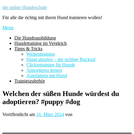
Zum
die online Hundeschule
Inhalt
Für alle die richtig mit ihrem Hund trainieren wollen!
springen
Menü
Die Hundeausbildung
Hundetraining im Vergleich
Tipps & Tricks
Welpentraining
Hund abrufen – der richtige Rückruf
Clickertraining für Hunde
Apportieren lernen
Autofahren mit Hund
Trainigszubehör
Welchen der süßen Hunde würdest du
adoptieren? #puppy #dog
Veröffentlicht am
16. März 2024
von