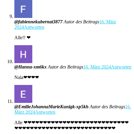
@fabiennekubernat3877
Autor des Beitrags
16. März
2024
Antworten
Alle!! ❤
@Hanna-xm6kx
Autor des Beitrags
16. März 2024
Antworten
Nala❤❤❤❤
@EmilieJohannaMarieKunigk-xp5kh
Autor des Beitrags
16.
März 2024
Antworten
Alle ❤❤❤❤❤❤❤❤❤❤❤❤❤❤❤❤❤❤❤❤❤❤❤❤❤❤❤
❤❤❤❤❤❤❤❤❤❤❤❤❤❤❤❤❤❤❤❤❤❤❤❤❤❤