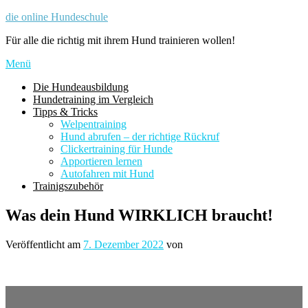
Zum
die online Hundeschule
Inhalt
Für alle die richtig mit ihrem Hund trainieren wollen!
springen
Menü
Die Hundeausbildung
Hundetraining im Vergleich
Tipps & Tricks
Welpentraining
Hund abrufen – der richtige Rückruf
Clickertraining für Hunde
Apportieren lernen
Autofahren mit Hund
Trainigszubehör
Was dein Hund WIRKLICH braucht!
Veröffentlicht am
7. Dezember 2022
von