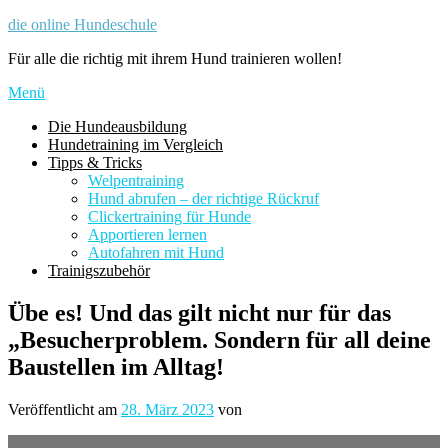
Zum
die online Hundeschule
Inhalt
Für alle die richtig mit ihrem Hund trainieren wollen!
springen
Menü
Die Hundeausbildung
Hundetraining im Vergleich
Tipps & Tricks
Welpentraining
Hund abrufen – der richtige Rückruf
Clickertraining für Hunde
Apportieren lernen
Autofahren mit Hund
Trainigszubehör
Übe es! Und das gilt nicht nur für das
„Besucherproblem. Sondern für all deine
Baustellen im Alltag!
Veröffentlicht am
28. März 2023
von