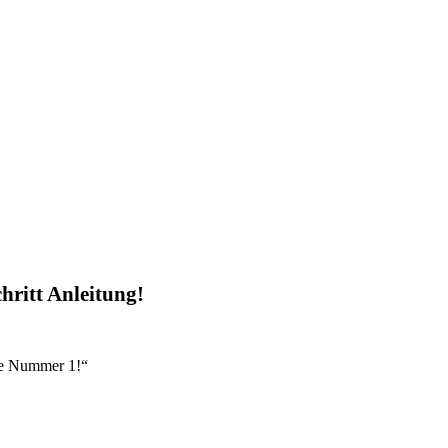
chritt Anleitung!
re Nummer 1!“