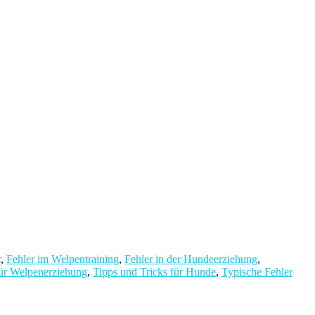
r
,
Fehler im Welpentraining
,
Fehler in der Hundeerziehung
,
für Welpenerziehung
,
Tipps und Tricks für Hunde
,
Typische Fehler