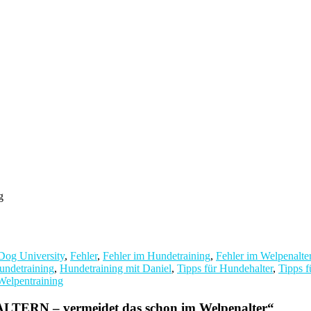
g
Dog University
,
Fehler
,
Fehler im Hundetraining
,
Fehler im Welpenalte
undetraining
,
Hundetraining mit Daniel
,
Tipps für Hundehalter
,
Tipps 
Welpentraining
ERN – vermeidet das schon im Welpenalter
“