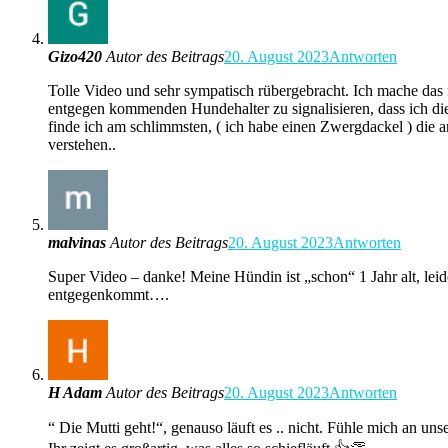
Gizo420
Autor des Beitrags
20. August 2023
Antworten
Tolle Video und sehr sympatisch rübergebracht. Ich mache d
entgegen kommenden Hundehalter zu signalisieren, dass ich 
finde ich am schlimmsten, ( ich habe einen Zwergdackel ) die 
verstehen..
malvinas
Autor des Beitrags
20. August 2023
Antworten
Super Video – danke! Meine Hündin ist „schon“ 1 Jahr alt, lei
entgegenkommt….
H Adam
Autor des Beitrags
20. August 2023
Antworten
“ Die Mutti geht!“, genauso läuft es .. nicht. Fühle mich an un