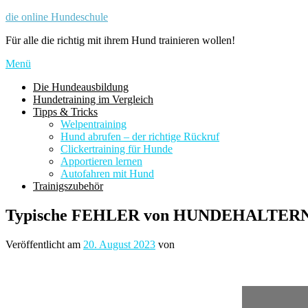
Zum
die online Hundeschule
Inhalt
Für alle die richtig mit ihrem Hund trainieren wollen!
springen
Menü
Die Hundeausbildung
Hundetraining im Vergleich
Tipps & Tricks
Welpentraining
Hund abrufen – der richtige Rückruf
Clickertraining für Hunde
Apportieren lernen
Autofahren mit Hund
Trainigszubehör
Typische FEHLER von HUNDEHALTERN – 
Veröffentlicht am
20. August 2023
von