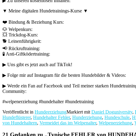
▶︎ Zu unseren kostenlosen Inhalten:
▼ Meine digitalen Hundetrainings-Kurse ▼
❤️ Bindung & Beziehung Kurs:
🐶 Welpenkurs:
💥 Trickdog-Kurs:
🐕 Leinenführigkeit:
📢 Rückruftraining:
🧪 Anti-Giftködertraining:
▶︎ Uns gibt es jetzt auch auf TikTok!
▶︎ Folge mir auf Instagram für die besten Hundebilder & Videos:
▶︎ Werde ein Fan auf Facebook und Teil meiner starken Hundetrainin
Community:
#welpenerziehung #hundehalter #hundetraining
Veröffentlicht in
Hundeerziehung
Markiert mit
Daniel Doguniversity
,
Hundeflüsterer
,
Hundehalter Fehler
,
Hunderziehung
,
Hundeschule
,
H
von Hundehaltern
,
Vermeidet das im Welpenalter
,
Welpenerziehung
,
21 Gedanken zu „
Typische FEHLER von HUNDEHALT