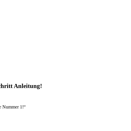
chritt Anleitung!
re Nummer 1!“