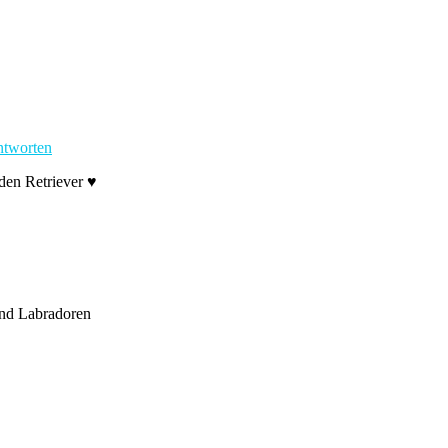
tworten
den Retriever ♥
ind Labradoren