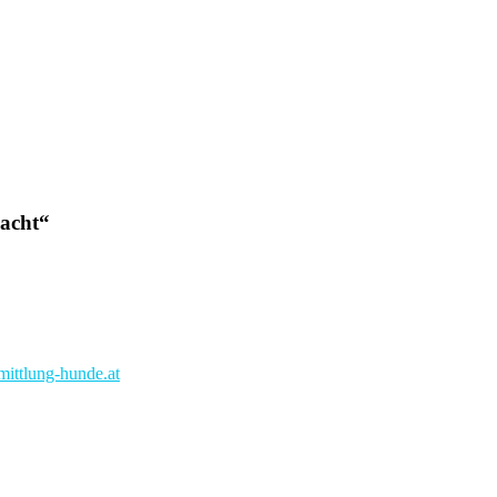
acht
“
ittlung-hunde.at