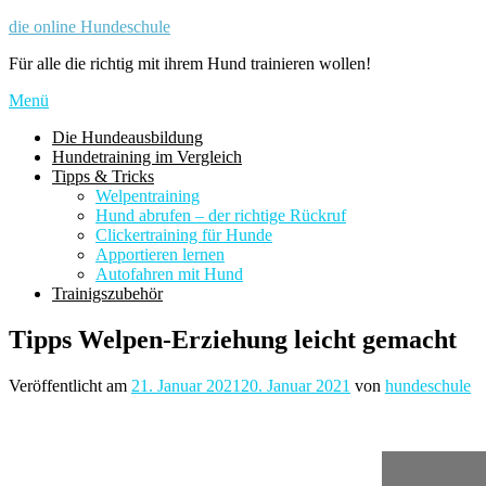
Zum
die online Hundeschule
Inhalt
Für alle die richtig mit ihrem Hund trainieren wollen!
springen
Menü
Die Hundeausbildung
Hundetraining im Vergleich
Tipps & Tricks
Welpentraining
Hund abrufen – der richtige Rückruf
Clickertraining für Hunde
Apportieren lernen
Autofahren mit Hund
Trainigszubehör
Tipps Welpen-Erziehung leicht gemacht
Veröffentlicht am
21. Januar 2021
20. Januar 2021
von
hundeschule