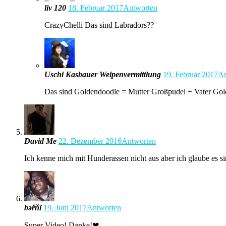
liv 120
18. Februar 2017
Antworten
CrazyChelli Das sind Labradors??
Uschi Kasbauer Welpenvermittlung
19. Februar 2017
An
Das sind Goldendoodle = Mutter Großpudel + Vater Gol
David Me
22. Dezember 2016
Antworten
Ich kenne mich mit Hunderassen nicht aus aber ich glaube es s
bəřňï
19. Juni 2017
Antworten
Super Video! Danke!❤