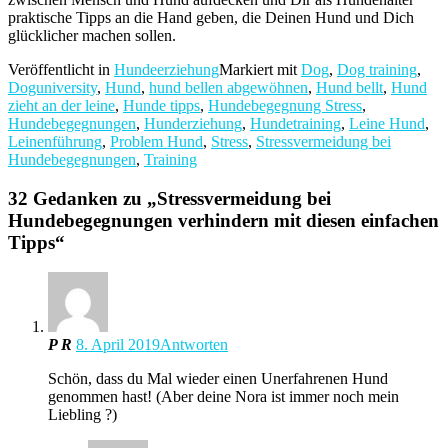
praktische Tipps an die Hand geben, die Deinen Hund und Dich
glücklicher machen sollen.
Veröffentlicht in
Hundeerziehung
Markiert mit
Dog
,
Dog training
,
Doguniversity
,
Hund
,
hund bellen abgewöhnen
,
Hund bellt
,
Hund
zieht an der leine
,
Hunde tipps
,
Hundebegegnung Stress
,
Hundebegegnungen
,
Hunderziehung
,
Hundetraining
,
Leine Hund
,
Leinenführung
,
Problem Hund
,
Stress
,
Stressvermeidung bei
Hundebegegnungen
,
Training
32 Gedanken zu „
Stressvermeidung bei
Hundebegegnungen verhindern mit diesen einfachen
Tipps
“
P R
8. April 2019
Antworten
Schön, dass du Mal wieder einen Unerfahrenen Hund
genommen hast! (Aber deine Nora ist immer noch mein
Liebling ?)