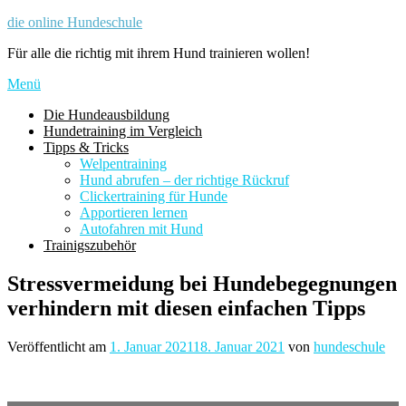
Zum
die online Hundeschule
Inhalt
Für alle die richtig mit ihrem Hund trainieren wollen!
springen
Menü
Die Hundeausbildung
Hundetraining im Vergleich
Tipps & Tricks
Welpentraining
Hund abrufen – der richtige Rückruf
Clickertraining für Hunde
Apportieren lernen
Autofahren mit Hund
Trainigszubehör
Stressvermeidung bei Hundebegegnungen
verhindern mit diesen einfachen Tipps
Veröffentlicht am
1. Januar 2021
18. Januar 2021
von
hundeschule