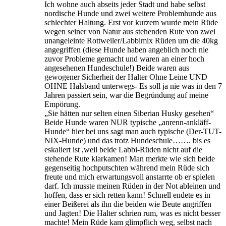
Ich wohne auch abseits jeder Stadt und habe selbst
nordische Hunde und zwei weitere Problemhunde aus
schlechter Haltung. Erst vor kurzem wurde mein Rüde
wegen seiner von Natur aus stehenden Rute von zwei
unangeleinte Rottweiler/Labbimix Rüden um die 40kg
angegriffen (diese Hunde haben angeblich noch nie
zuvor Probleme gemacht und waren an einer hoch
angesehenen Hundeschule!) Beide waren aus
gewogener Sicherheit der Halter Ohne Leine UND
OHNE Halsband unterwegs- Es soll ja nie was in den 7
Jahren passiert sein, war die Begründung auf meine
Empörung.
„Sie hätten nur selten einen Siberian Husky gesehen“
Beide Hunde waren NUR typische „anrenn-ankläff-
Hunde“ hier bei uns sagt man auch typische (Der-TUT-
NIX-Hunde) und das trotz Hundeschule……. bis es
eskaliert ist ,weil beide Labbi-Rüden nicht auf die
stehende Rute klarkamen! Man merkte wie sich beide
gegenseitig hochputschten während mein Rüde sich
freute und mich erwartungsvoll anstarrte ob er spielen
darf. Ich musste meinen Rüden in der Not ableinen und
hoffen, dass er sich retten kann! Schnell endete es in
einer Beißerei als ihn die beiden wie Beute angriffen
und Jagten! Die Halter schrien rum, was es nicht besser
machte! Mein Rüde kam glimpflich weg, selbst nach