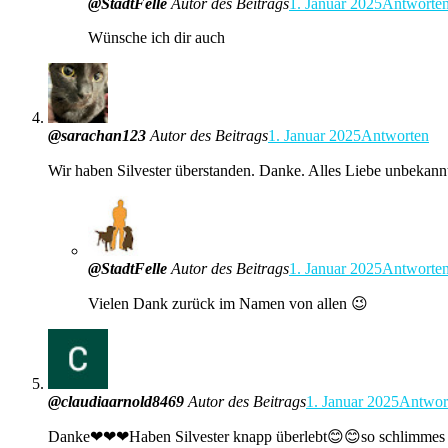
@StadtFelle
Autor des Beitrags
1. Januar 2025
Antworte
Wünsche ich dir auch
@sarachan123
Autor des Beitrags
1. Januar 2025
Antworten
Wir haben Silvester überstanden. Danke. Alles Liebe unbekann
@StadtFelle
Autor des Beitrags
1. Januar 2025
Antworte
Vielen Dank zurück im Namen von allen 😉
@claudiaarnold8469
Autor des Beitrags
1. Januar 2025
Antwor
Danke❤❤❤Haben Silvester knapp überlebt😊😊so schlimmes