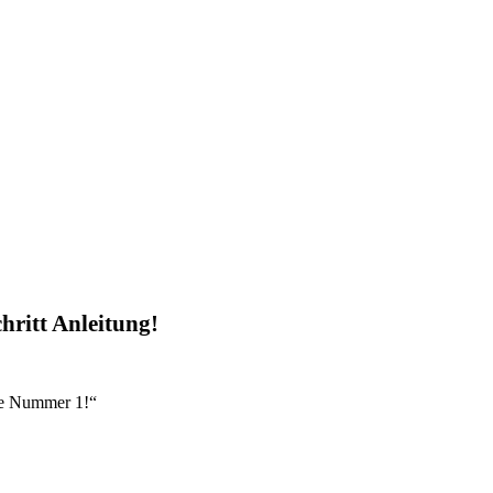
chritt Anleitung!
re Nummer 1!“