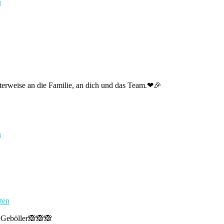
n
terweise an die Familie, an dich und das Team.❤🎉
n
ten
 Geböller🙈🙈🙈