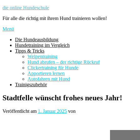
Zum
die online Hundeschule
Inhalt
Für alle die richtig mit ihrem Hund trainieren wollen!
springen
Menü
Die Hundeausbildung
Hundetraining im Vergleich
Tipps & Tricks
Welpentraining
Hund abrufen – der richtige Rückruf
Clickertraining für Hunde
Apportieren lernen
Autofahren mit Hund
Trainigszubehör
Stadtfelle wünscht frohes neues Jahr!
Veröffentlicht am
1. Januar 2025
von