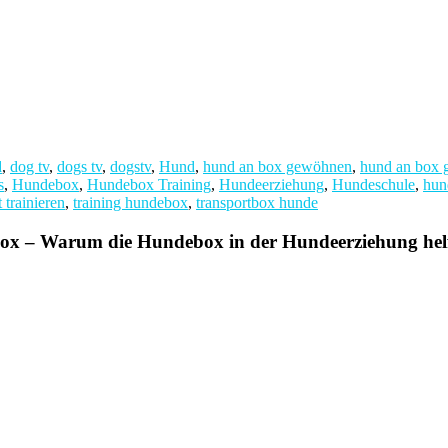
d
,
dog tv
,
dogs tv
,
dogstv
,
Hund
,
hund an box gewöhnen
,
hund an box 
s
,
Hundebox
,
Hundebox Training
,
Hundeerziehung
,
Hundeschule
,
hun
 trainieren
,
training hundebox
,
transportbox hunde
Box – Warum die Hundebox in der Hundeerziehung hel