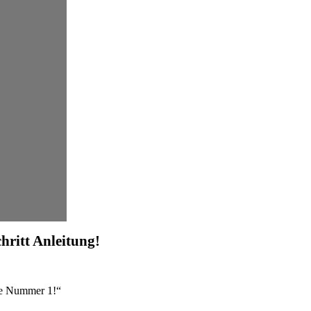
chritt Anleitung!
re Nummer 1!“