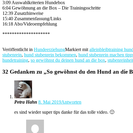
3:09 Auswahlkriterien Hundebox
6:04 Gewöhnung an die Box – Die Trainingsschritte
12:39 Zusatzhinweise
15:40 Zusammenfassung/Links
16:18 Abo/Videoempfehlung
********************
Veröffentlicht in
Hundeerziehung
Markiert mit
alleinbleibtraining hun
stubenrein
,
hund stubenrein bekommen
,
hund stubenrein machen tipp
hundetraining
,
so gewöhnst du deinen hund an die box
,
stubenreinheit
32 Gedanken zu „
So gewöhnst du den Hund an die 
Petra Hahn
8. Mai 2019
Antworten
es sind wieder super tips danke für das tolle video. 🙂