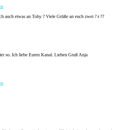
en
 mich auch etwas an Toby ? Viele Grüße an euch zwei ?‍♀️??
ter so. Ich liebe Euren Kanal. Lieben Gruß Anja
en