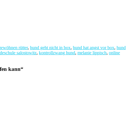
gewöhnen rütter
,
hund geht nicht in box
,
hund hat angst vor box
,
hund
deschule salostowitz
,
kontrollzwang hund
,
melanie lippisch
,
online
fen kann
“