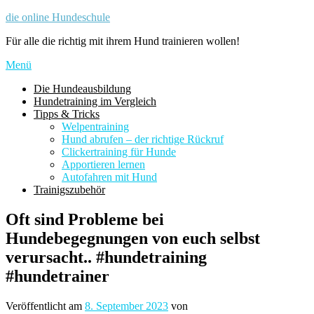
Zum
die online Hundeschule
Inhalt
Für alle die richtig mit ihrem Hund trainieren wollen!
springen
Menü
Die Hundeausbildung
Hundetraining im Vergleich
Tipps & Tricks
Welpentraining
Hund abrufen – der richtige Rückruf
Clickertraining für Hunde
Apportieren lernen
Autofahren mit Hund
Trainigszubehör
Oft sind Probleme bei
Hundebegegnungen von euch selbst
verursacht.. #hundetraining
#hundetrainer
Veröffentlicht am
8. September 2023
von