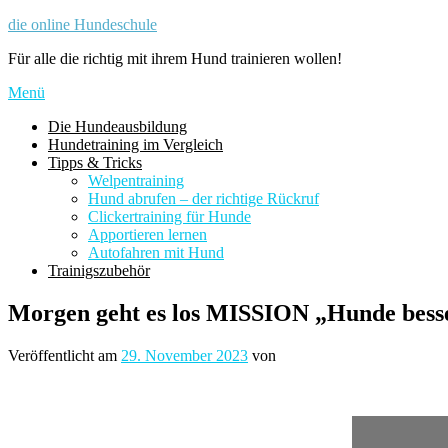
Zum
die online Hundeschule
Inhalt
Für alle die richtig mit ihrem Hund trainieren wollen!
springen
Menü
Die Hundeausbildung
Hundetraining im Vergleich
Tipps & Tricks
Welpentraining
Hund abrufen – der richtige Rückruf
Clickertraining für Hunde
Apportieren lernen
Autofahren mit Hund
Trainigszubehör
Morgen geht es los MISSION „Hunde besse
Veröffentlicht am
29. November 2023
von