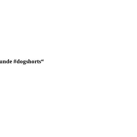
hunde #dogshorts
“