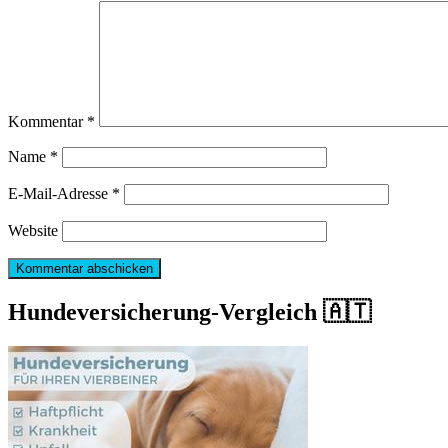
Kommentar
*
Name
*
E-Mail-Adresse
*
Website
Hundeversicherung-Vergleich 🇦🇹