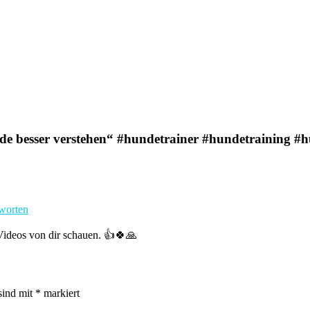
e besser verstehen“ #hundetrainer #hundetraining #
worten
Videos von dir schauen. 👍🍀🙏
sind mit
*
markiert