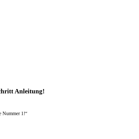
chritt Anleitung!
re Nummer 1!“