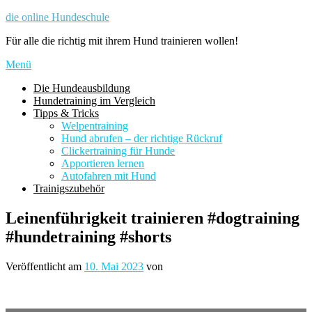
Zum
die online Hundeschule
Inhalt
Für alle die richtig mit ihrem Hund trainieren wollen!
springen
Menü
Die Hundeausbildung
Hundetraining im Vergleich
Tipps & Tricks
Welpentraining
Hund abrufen – der richtige Rückruf
Clickertraining für Hunde
Apportieren lernen
Autofahren mit Hund
Trainigszubehör
Leinenführigkeit trainieren #dogtraining
#hundetraining #shorts
Veröffentlicht am
10. Mai 2023
von