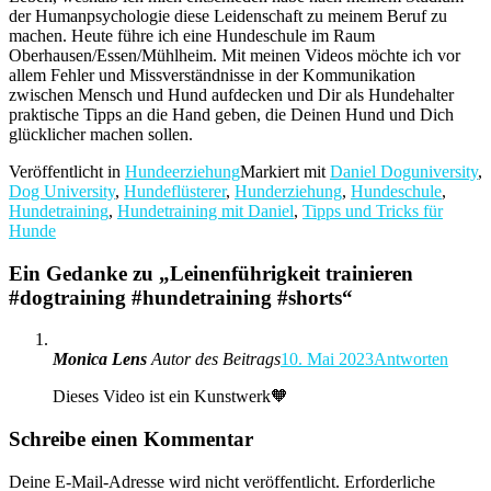
der Humanpsychologie diese Leidenschaft zu meinem Beruf zu
machen. Heute führe ich eine Hundeschule im Raum
Oberhausen/Essen/Mühlheim. Mit meinen Videos möchte ich vor
allem Fehler und Missverständnisse in der Kommunikation
zwischen Mensch und Hund aufdecken und Dir als Hundehalter
praktische Tipps an die Hand geben, die Deinen Hund und Dich
glücklicher machen sollen.
Veröffentlicht in
Hundeerziehung
Markiert mit
Daniel Doguniversity
,
Dog University
,
Hundeflüsterer
,
Hunderziehung
,
Hundeschule
,
Hundetraining
,
Hundetraining mit Daniel
,
Tipps und Tricks für
Hunde
Ein Gedanke zu „
Leinenführigkeit trainieren
#dogtraining #hundetraining #shorts
“
Monica Lens
Autor des Beitrags
10. Mai 2023
Antworten
Dieses Video ist ein Kunstwerk🧡
Schreibe einen Kommentar
Deine E-Mail-Adresse wird nicht veröffentlicht.
Erforderliche