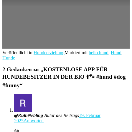
Veröffentlicht in
Hundeerziehung
Markiert mit
hello hund
,
Hund
,
Hunde
2 Gedanken zu „
KOSTENLOSE APP FÜR
HUNDEBESITZER IN DER BIO ⬆️🐾 #hund #dog
#funny
“
@RuthNebling
Autor des Beitrags
19. Februar
2025
Antworten
😢