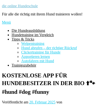
Zum
die online Hundeschule
Inhalt
Für alle die richtig mit ihrem Hund trainieren wollen!
springen
Menü
Die Hundeausbildung
Hundetraining im Vergleich
Tipps & Tricks
Welpentraining
Hund abrufen – der richtige Rückruf
Clickertraining für Hunde
Apportieren lernen
Autofahren mit Hund
Trainigszubehör
KOSTENLOSE APP FÜR
HUNDEBESITZER IN DER BIO ⬆️🐾
#hund #dog #funny
Veröffentlicht am
20. Februar 2025
von