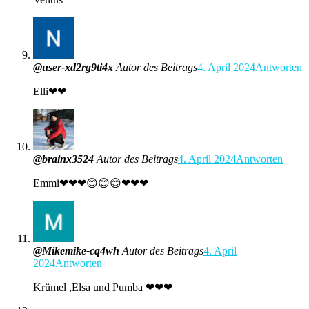
@user-xd2rg9ti4x
Autor des Beitrags
4. April 2024
Antworten
Elli❤❤
@brainx3524
Autor des Beitrags
4. April 2024
Antworten
Emmi❤❤❤😊😊😊❤❤❤
@Mikemike-cq4wh
Autor des Beitrags
4. April
2024
Antworten
Krümel ,Elsa und Pumba ❤❤❤