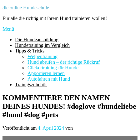
Zum
die online Hundeschule
Inhalt
Für alle die richtig mit ihrem Hund trainieren wollen!
springen
Menü
Die Hundeausbildung
Hundetraining im Vergleich
Tipps & Tricks
Welpentraining
Hund abrufen – der richtige Rückruf
Clickertraining für Hunde
Apportieren lernen
Autofahren mit Hund
Trainigszubehör
KOMMENTIERE DEN NAMEN
DEINES HUNDES! #doglove #hundeliebe
#hund #dog #pets
Veröffentlicht am
4. April 2024
von