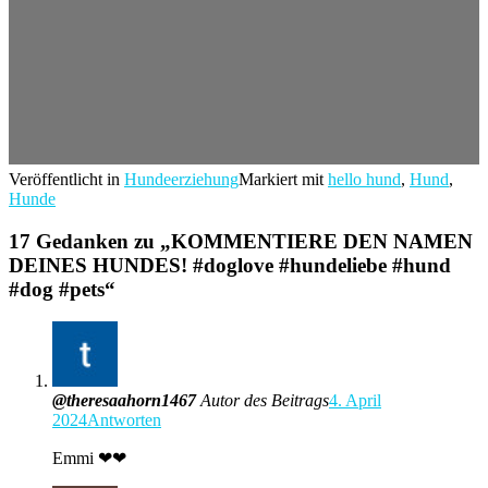
Veröffentlicht in
Hundeerziehung
Markiert mit
hello hund
,
Hund
,
Hunde
17 Gedanken zu „
KOMMENTIERE DEN NAMEN
DEINES HUNDES! #doglove #hundeliebe #hund
#dog #pets
“
@theresaahorn1467
Autor des Beitrags
4. April
2024
Antworten
Emmi ❤❤