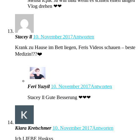
Melisa Icpac Ja will bald wenn es schneit einen langen
Vlog drehen ❤❤
Stacey ll
10. November 2017
Antworten
Krank zu Hause im Bett liegen, Feris Videos schauen – beste
Medizin!??❤️
Feri Yuzyil
10. November 2017
Antworten
Stacey ll Gute Besserung ❤❤❤
Kiara Kretschmer
10. November 2017
Antworten
Ich LIEBE Huskys