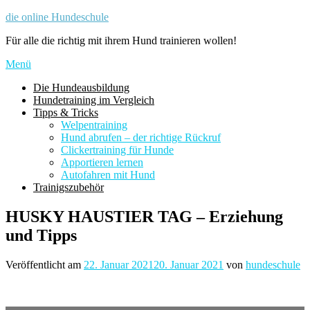
Zum
die online Hundeschule
Inhalt
Für alle die richtig mit ihrem Hund trainieren wollen!
springen
Menü
Die Hundeausbildung
Hundetraining im Vergleich
Tipps & Tricks
Welpentraining
Hund abrufen – der richtige Rückruf
Clickertraining für Hunde
Apportieren lernen
Autofahren mit Hund
Trainigszubehör
HUSKY HAUSTIER TAG – Erziehung
und Tipps
Veröffentlicht am
22. Januar 2021
20. Januar 2021
von
hundeschule