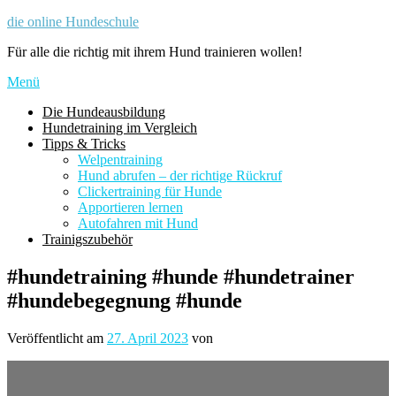
Zum
die online Hundeschule
Inhalt
Für alle die richtig mit ihrem Hund trainieren wollen!
springen
Menü
Die Hundeausbildung
Hundetraining im Vergleich
Tipps & Tricks
Welpentraining
Hund abrufen – der richtige Rückruf
Clickertraining für Hunde
Apportieren lernen
Autofahren mit Hund
Trainigszubehör
#hundetraining #hunde #hundetrainer
#hundebegegnung #hunde
Veröffentlicht am
27. April 2023
von