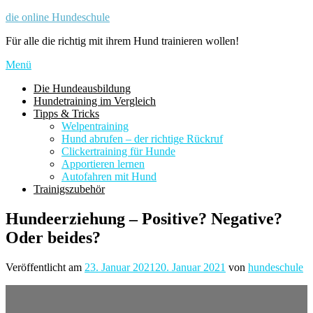
Zum
die online Hundeschule
Inhalt
Für alle die richtig mit ihrem Hund trainieren wollen!
springen
Menü
Die Hundeausbildung
Hundetraining im Vergleich
Tipps & Tricks
Welpentraining
Hund abrufen – der richtige Rückruf
Clickertraining für Hunde
Apportieren lernen
Autofahren mit Hund
Trainigszubehör
Hundeerziehung – Positive? Negative?
Oder beides?
Veröffentlicht am
23. Januar 2021
20. Januar 2021
von
hundeschule