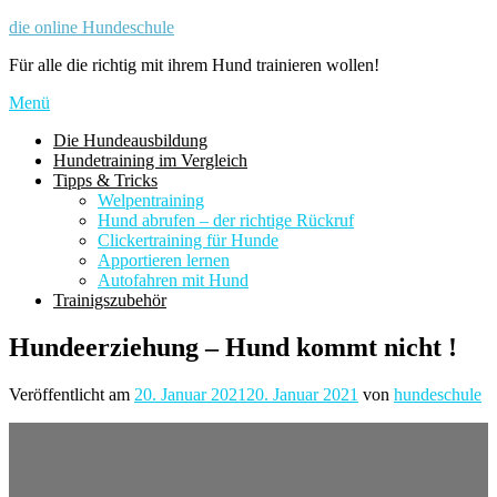
Zum
die online Hundeschule
Inhalt
Für alle die richtig mit ihrem Hund trainieren wollen!
springen
Menü
Die Hundeausbildung
Hundetraining im Vergleich
Tipps & Tricks
Welpentraining
Hund abrufen – der richtige Rückruf
Clickertraining für Hunde
Apportieren lernen
Autofahren mit Hund
Trainigszubehör
Hundeerziehung – Hund kommt nicht !
Veröffentlicht am
20. Januar 2021
20. Januar 2021
von
hundeschule