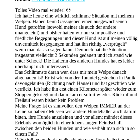
Tolles Video mal wieder! 🙂
Ich hatte heute eine wirklich schlimme Situation mit meinem
Welpen. Haben beim Gassigehen einen ausgewachsenen
Hund getroffen (sowohl meiner als auch der andere
unangeleint) und bisher hatten wir nur sehr positive und
friedliche Begegnungen und dieser Hund ist auf meinen völlig
unvermittelt losgegangen und hat ihn richtig „verprügelt“
wenn man das so sagen kann. Dennoch hat die Situation
insgesamt vielleicht 2 Sekunden gedauert und ich stand wie
unter Schock! Die Halterin des anderen Hundes hat es leider
überhaupt nicht interessiert.
Das Schlimmste daran war, dass mir mein Welpe danach
abgehauen ist! Er ist wie von der Tarantel gestochen in Panik
davongelaufen (Richtung nach Hause) und hat geschrien wie
verrückt. Ich habe ihn erst einen Kilometer später wieder zum
Stoppen gekriegt und dann kam er sofort wieder. Rückruf und
Freilauf waren bisher kein Problem.
Meine Frage: ist es sinnvoller, den Welpen IMMER an der
Leine zu haben? Müssen wir andere Hundehalter auch darum
bitten, ihre Hunde anzuleinen und vor allem: mündet dieses
Erlebnis womöglich in einer lebenslangen Feindschaft
zwischen den beiden Hunden und wie verhält man sich in so
einem Fall?
Wäre toll wenn du da vielleicht ein paar Tipps hättest oder