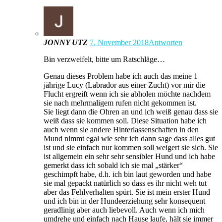
JONNY UTZ
7. November 2018
Antworten
Bin verzweifelt, bitte um Ratschläge…
Genau dieses Problem habe ich auch das meine 1
jährige Lucy (Labrador aus einer Zucht) vor mir die
Flucht ergreift wenn ich sie abholen möchte nachdem
sie nach mehrmaligem rufen nicht gekommen ist.
Sie liegt dann die Ohren an und ich weiß genau dass sie
weiß dass sie kommen soll. Diese Situation habe ich
auch wenn sie andere Hinterlassenschaften in den
Mund nimmt egal wie sehr ich dann sage dass alles gut
ist und sie einfach nur kommen soll weigert sie sich. Sie
ist allgemein ein sehr sehr sensibler Hund und ich habe
gemerkt dass ich sobald ich sie mal „stärker“
geschimpft habe, d.h. ich bin laut geworden und habe
sie mal gepackt natürlich so dass es ihr nicht weh tut
aber das Fehlverhalten spürt. Sie ist mein erster Hund
und ich bin in der Hundeerziehung sehr konsequent
geradlinig aber auch liebevoll. Auch wenn ich mich
umdrehe und einfach nach Hause laufe, hält sie immer