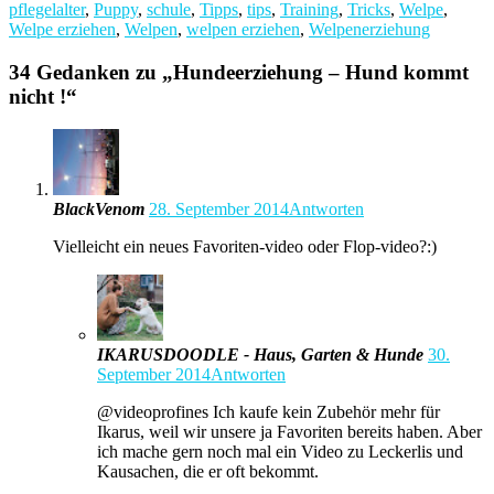
pflegelalter
,
Puppy
,
schule
,
Tipps
,
tips
,
Training
,
Tricks
,
Welpe
,
Welpe erziehen
,
Welpen
,
welpen erziehen
,
Welpenerziehung
34 Gedanken zu „
Hundeerziehung – Hund kommt
nicht !
“
BlackVenom
28. September 2014
Antworten
Vielleicht ein neues Favoriten-video oder Flop-video?:)
IKARUSDOODLE - Haus, Garten & Hunde
30.
September 2014
Antworten
@videoprofines Ich kaufe kein Zubehör mehr für
Ikarus, weil wir unsere ja Favoriten bereits haben. Aber
ich mache gern noch mal ein Video zu Leckerlis und
Kausachen, die er oft bekommt.