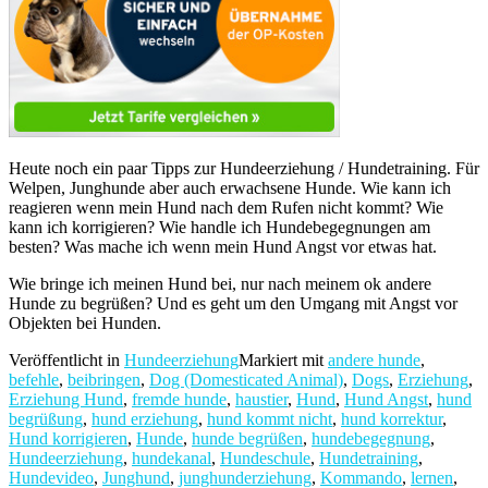
Heute noch ein paar Tipps zur Hundeerziehung / Hundetraining. Für
Welpen, Junghunde aber auch erwachsene Hunde. Wie kann ich
reagieren wenn mein Hund nach dem Rufen nicht kommt? Wie
kann ich korrigieren? Wie handle ich Hundebegegnungen am
besten? Was mache ich wenn mein Hund Angst vor etwas hat.
Wie bringe ich meinen Hund bei, nur nach meinem ok andere
Hunde zu begrüßen? Und es geht um den Umgang mit Angst vor
Objekten bei Hunden.
Veröffentlicht in
Hundeerziehung
Markiert mit
andere hunde
,
befehle
,
beibringen
,
Dog (Domesticated Animal)
,
Dogs
,
Erziehung
,
Erziehung Hund
,
fremde hunde
,
haustier
,
Hund
,
Hund Angst
,
hund
begrüßung
,
hund erziehung
,
hund kommt nicht
,
hund korrektur
,
Hund korrigieren
,
Hunde
,
hunde begrüßen
,
hundebegegnung
,
Hundeerziehung
,
hundekanal
,
Hundeschule
,
Hundetraining
,
Hundevideo
,
Junghund
,
junghunderziehung
,
Kommando
,
lernen
,